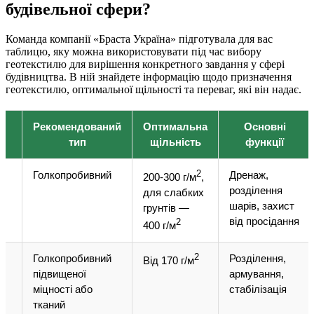
будівельної сфери?
Команда компанії «Браста Україна» підготувала для вас
таблицю, яку можна використовувати під час вибору
геотекстилю для вирішення конкретного завдання у сфері
будівництва. В ній знайдете інформацію щодо призначення
геотекстилю, оптимальної щільності та переваг, які він надає.
Рекомендований
Оптимальна
Основні
я
тип
щільність
функції
Голкопробивний
2
Дренаж,
200-300 г/м
,
розділення
для слабких
шарів, захист
грунтів —
від просідання
2
400 г/м
,
Голкопробивний
2
Розділення,
Від 170 г/м
підвищеної
армування,
міцності або
стабілізація
тканий