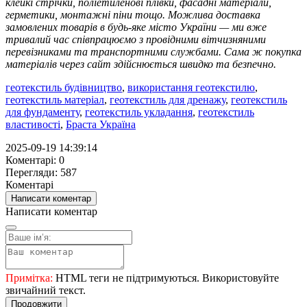
клейкі стрічки, поліетиленові плівки, фасадні матеріали,
герметики, монтажні піни тощо. Можлива доставка
замовлених товарів в будь-яке місто України — ми вже
тривалий час співпрацюємо з провідними вітчизняними
перевізниками та транспортними службами. Сама ж покупка
матеріалів через сайт здійснюється швидко та безпечно.
геотекстиль будівництво
,
використання геотекстилю
,
геотекстиль матеріал
,
геотекстиль для дренажу
,
геотекстиль
для фундаменту
,
геотекстиль укладання
,
геотекстиль
властивості
,
Браста Україна
2025-09-19 14:39:14
Коментарі: 0
Перегляди: 587
Коментарі
Написати коментар
Написати коментар
Примітка:
HTML теги не підтримуються. Використовуйте
звичайний текст.
Продовжити