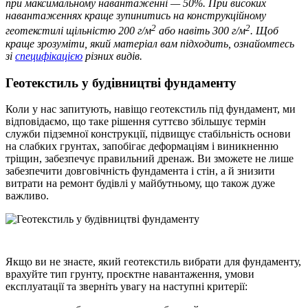
при максимальному навантаженні — 50%. При високих
навантаженнях краще зупинитись на конструкційному
2
2
геотекстилі щільністю 200 г/м
або навіть 300 г/м
. Щоб
краще зрозуміти, який матеріал вам підходить, ознайомтесь
зі
специфікацією
різних видів.
Геотекстиль у будівництві фундаменту
Коли у нас запитують, навіщо геотекстиль під фундамент, ми
відповідаємо, що таке рішення суттєво збільшує термін
служби підземної конструкції, підвищує стабільність основи
на слабких грунтах, запобігає деформаціям і виникненню
тріщин, забезпечує правильний дренаж. Ви зможете не лише
забезпечити довговічність фундамента і стін, а й знизити
витрати на ремонт будівлі у майбутньому, що також дуже
важливо.
Якщо ви не знаєте, який геотекстиль вибрати для фундаменту,
врахуйте тип грунту, проєктне навантаження, умови
експлуатації та зверніть увагу на наступні критерії: