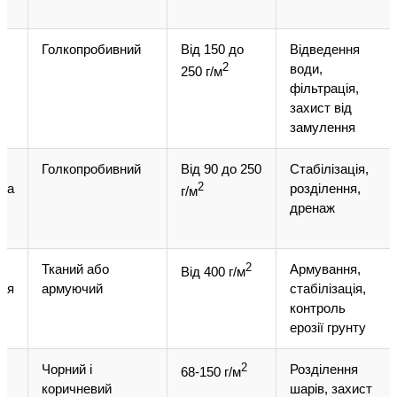
Голкопробивний
Від 150 до
Відведення
2
води,
250 г/м
фільтрація,
захист від
замулення
,
Голкопробивний
Від 90 до 250
Стабілізація,
тка
2
розділення,
г/м
дренаж
Тканий або
2
Армування,
Від 400 г/м
ння
армуючий
стабілізація,
контроль
ерозії грунту
Чорний і
2
Розділення
68-150 г/м
коричневий
шарів, захист