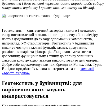
будівництві і його основні переваги, даємо поради щодо вибору
конкретного варіанту і правильного монтажу на ділянці.
Геотекстиль — синтетичний матеріал тканого і нетканого
типу, виготовлений з волокон поліпропілену або поліефіру,
часто з додаванням до складу допоміжних компонентів,
наприклад, УФ-стабілізаторів. Геотекстиль у будівництві
виконує чотири важливі функції: захист, армування,
розділення шарів та фільтрація. Якщо ваша мета звести
довговічну, функціональну і стійку до впливу зовнішніх
факторів конструкцію, завжди використовуйте цей матеріал.
Добре себе зарекомендували такі бренди як Fortex, Juta, Typar.
Вигідно придбати їх можна в інтернет-магазині
компанії
«Браста Україна»
.
Геотекстиль у будівництві: для
вирішення яких завдань
використовується
Представлений рулонний матеріал відрізняється