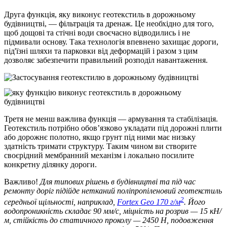
Друга функція, яку виконує геотекстиль в дорожньому
будівництві, — фільтрація та дренаж. Це необхідно для того,
щоб дощові та стічні води своєчасно відводились і не
підмивали основу. Така технологія впевнено захищає дороги,
під'їзні шляхи та парковки від деформацій і разом з цим
дозволяє забезпечити правильний розподіл навантаження.
Третя не менш важлива функція — армування та стабілізація.
Геотекстиль потрібно обов’язково укладати під дорожні плити
або дорожнє полотно, якщо грунт під ними має низьку
здатність тримати структуру. Таким чином ви створите
своєрідний мембранний механізм і локально посилите
конкретну ділянку дороги.
Важливо!
Для типових рішень в будівництві та під час
ремонту доріг підійде нетканий поліпропіленовий геотекстиль
2
середньої щільності, наприклад,
Fortex Geo 170 г/м
. Його
водопроникність складає 90 мм/с, міцність на розрив — 15 кН/
м, стійкість до статичного проколу — 2450 Н, подовження