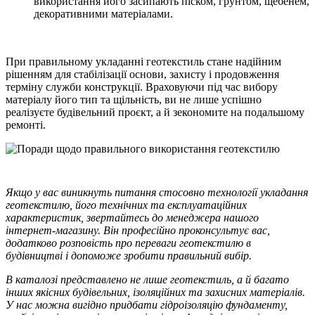
використання його засипають піском, грунтом, щебенем,
декоративними матеріалами.
При правильному укладанні геотекстиль стане надійним
рішенням для стабілізації основи, захисту і продовження
терміну служби конструкції. Враховуючи під час вибору
матеріалу його тип та щільність, ви не лише успішно
реалізуєте будівельний проєкт, а й зекономите на подальшому
ремонті.
Якщо у вас виникнуть питання стосовно технології укладання
геотекстилю, його технічних та експлуатаційних
характеристик, звертайтесь до менеджера нашого
інтернет-магазину. Він професійно проконсультує вас,
додатково розповість про
переваги геотекстилю в
будівництві
і допоможе зробити правильний вибір.
В каталозі представлено не лише геотекстиль, а й багато
інших якісних будівельних, ізоляційних та захисних матеріалів.
У нас можна вигідно придбати гідроізоляцію фундаменту,