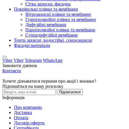
Сітка захисна, фасадна
Покрівельні плівки та мембрани
Вітрозахисні плівки та мембрани
Гідроізоляційні плівки та мембрани
Дифузійні мембрани
Пароізоляційні плівки та мембрани
Супердифузійні мембрани
Тенти захисні, водостійкі, сонцезахисні
Фасадні матеріали
Viber
Viber
Telegram
WhatsApp
Замовити дзвінок
Контакти
Хочете дізнаватися першим про акції і знижки?
Підпишіться на нашу розсилку
Підписатися
Інформація
Про компанію
Доставка
Оплата
Договір оферти
Сертифікати