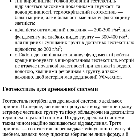
тип виробництва: голкопробивний геотекстиль
відрізняється високими показниками гнучкості та
водопроникності, термоскріплений геотекстиль —
більш міцний, але в більшості має нижчу фільтраційну
здатність;
2
щільність: оптимальний показник — 200-300 г/м
, для
2
фундаменту на слабких видах грунту — 300-400 г/м
,
для піщаних і супіщаних грунтів достатньо геотекстилю
2
щільністю до 200 г/м
;
стійкість до зовнішнього впливу: фундаментні роботи
краще виконувати з використанням геотекстиля, котрий
не втрачає початкові властивості при контакті з водою,
вологою, хімічними речовинам з грунту, а також
важливо, щоб матеріал мав додатковий УФ-захист.
Геотекстиль для дренажної системи
Геотекстиль потрібен для дренажної системи з декількох
причин. По-перше, він вільно пропускає воду, але при цьому
затримує частинки грунту та піску, збільшуючи на десятиліття
термін експлуатації системи. По-друге, дренажні системи
таким чином надійно захищаються від замулення. Третя
причина — геотекстиль перешкоджає змішуванню грунту зі
щебнем, завдяки чому підсипка зберігає не лише форму, а й