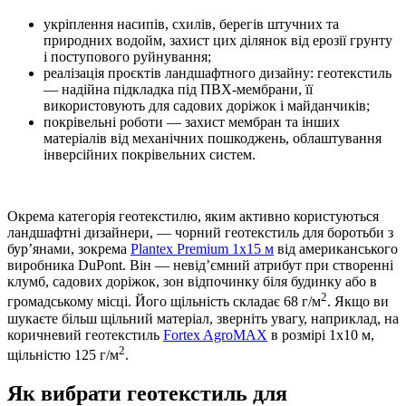
укріплення насипів, схилів, берегів штучних та
природних водойм, захист цих ділянок від ерозії грунту
і поступового руйнування;
реалізація проєктів ландшафтного дизайну: геотекстиль
— надійна підкладка під ПВХ-мембрани, її
використовують для садових доріжок і майданчиків;
покрівельні роботи — захист мембран та інших
матеріалів від механічних пошкоджень, облаштування
інверсійних покрівельних систем.
Окрема категорія геотекстилю, яким активно користуються
ландшафтні дизайнери, — чорний геотекстиль для боротьби з
бур’янами, зокрема
Plantex Premium 1х15 м
від американського
виробника DuPont. Він — невід’ємний атрибут при створенні
клумб, садових доріжок, зон відпочинку біля будинку або в
2
громадському місці. Його щільність складає 68 г/м
. Якщо ви
шукаєте більш щільний матеріал, зверніть увагу, наприклад, на
коричневий геотекстиль
Fortex AgroMAX
в розмірі 1х10 м,
2
щільністю 125 г/м
.
Як вибрати геотекстиль для