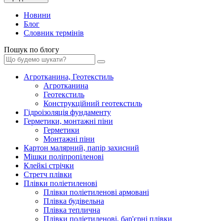
Новини
Блог
Словник термінів
Пошук по блогу
Агротканина, Геотекстиль
Агротканина
Геотекстиль
Конструкційний геотекстиль
Гідроізоляція фундаменту
Герметики, монтажні піни
Герметики
Монтажні піни
Картон малярний, папір захисний
Мішки поліпропіленові
Клейкі стрічки
Стретч плівки
Плівки поліетиленові
Плівки поліетиленові армовані
Плівка будівельна
Плівка теплична
Плівки поліетиленові, бар'єрні плівки