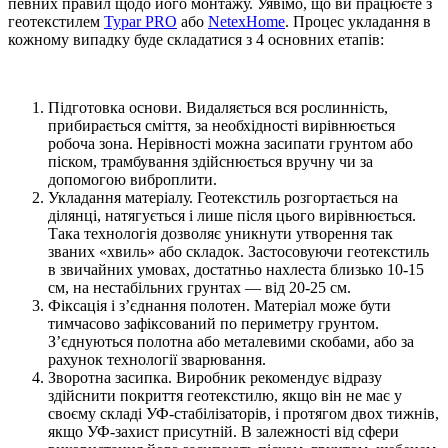
певних правил щодо його монтажу. Уявімо, що ви працюєте з
геотекстилем
Typar PRO
або
NetexHome
. Процес укладання в
кожному випадку буде складатися з 4 основних етапів:
Підготовка основи. Видаляється вся рослинність,
прибирається сміття, за необхідності вирівнюється
робоча зона. Нерівності можна засипати грунтом або
піском, трамбування здійснюється вручну чи за
допомогою виброплити.
Укладання матеріалу. Геотекстиль розгортається на
ділянці, натягується і лише після цього вирівнюється.
Така технологія дозволяє уникнути утворення так
званих «хвиль» або складок. Застосовуючи геотекстиль
в звичайних умовах, достатньо нахлеста близько 10-15
см, на нестабільних грунтах — від 20-25 см.
Фіксація і з’єднання полотен. Матеріал може бути
тимчасово зафіксований по периметру грунтом.
З’єднуються полотна або металевими скобами, або за
рахунок технології зварювання.
Зворотна засипка. Виробник рекомендує відразу
здійснити покриття геотекстилю, якщо він не має у
своєму складі УФ-стабілізаторів, і протягом двох тижнів,
якщо УФ-захист присутній. В залежності від сфери