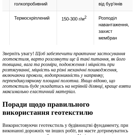
голкопробивний
від бур’янів
Термоскріплений
2
Розподіл
150-300 г/м
навантаження,
захист
мембран
Зверніть увагу!
Щоб забезпечити
практичне застосування
геотекстиля, варто розглянути ще й такі питання, як його
товщина, вага та розміри, подовження і міцність при
розтягуванні, міцність на різні механічні пошкодження,
включаючи проколи, водопроникність у напрямку,
перпендикулярному площині полотна. Якщо відомо, що
геотекстиль буде укладатись на нерівній ділянці, краще взяти
максимально еластичний матеріал.
Поради щодо правильного
використання геотекстилю
Використовуючи геотекстиль у будівництві фундаменту, при
виконанні дорожніх чи інших робіт, ви маєте дотримуватись