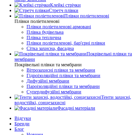
Клейкі стрічки
Стретч плівки
Плівки поліетиленові
Плівки поліетиленові
Плівки поліетиленові армовані
Плівка будівельна
Плівка теплична
Плівки поліетиленові, бар'єрні плівки
Сітка захисна, фасадна
Покрівельні плівки та
мембрани
Покрівельні плівки та мембрани
Вітрозахисні плівки та мембрани
Гідроізоляційні плівки та мембрани
Дифузійні мембрани
Пароізоляційні плівки та мембрани
Супердифузійні мембрани
Тенти захисні,
водостійкі, сонцезахисні
Фасадні матеріали
Відгуки
Бренди
Блог
Новини