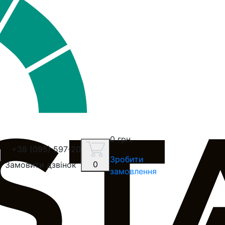
0 грн.
+38 (095) 597-20-30
Зробити
0
Замовити дзвінок
замовлення