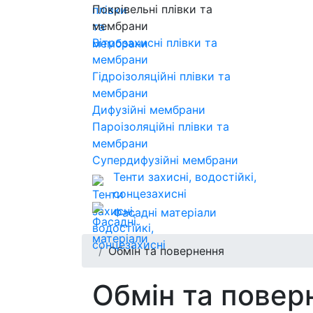
Покрівельні плівки та
мембрани
Вітрозахисні плівки та
мембрани
Гідроізоляційні плівки та
мембрани
Дифузійні мембрани
Пароізоляційні плівки та
мембрани
Супердифузійні мембрани
Тенти захисні, водостійкі,
сонцезахисні
Фасадні матеріали
Обмін та повернення
Обмін та повер