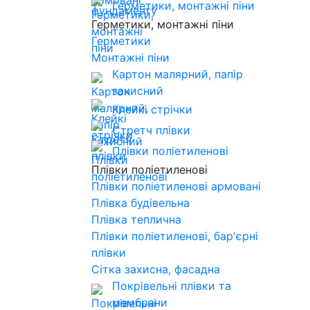
Герметики, монтажні піни
Герметики, монтажні піни
Герметики
Монтажні піни
Картон малярний, папір
захисний
Клейкі стрічки
Стретч плівки
Плівки поліетиленові
Плівки поліетиленові
Плівки поліетиленові армовані
Плівка будівельна
Плівка теплична
Плівки поліетиленові, бар'єрні
плівки
Сітка захисна, фасадна
Покрівельні плівки та
мембрани