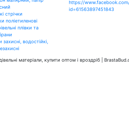
он малярний, папір
https://www.facebook.com/
сний
id=61563897451843
кі стрічки
ки поліетиленові
івельні плівки та
брани
и захисні, водостійкі,
езахисні
удівельні матеріали, купити оптом і вроздріб | BrastaBu