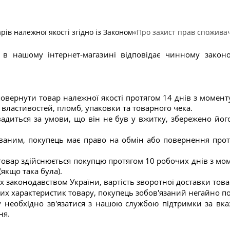
ів належної якості згідно із Законом
«Про захист прав спожива
в нашому інтернет-магазині відповідає чинному законо
овернути товар належної якості протягом 14 днів з момент
властивостей, пломб, упаковки та товарного чека.
диться за умови, що він не був у вжитку, збережено його 
ваним, покупець має право на обмін або повернення протя
овар здійснюється покупцю протягом 10 робочих днів з мом
якщо така була).
 законодавством України, вартість зворотної доставки това
них характеристик товару, покупець зобов'язаний негайно 
 необхідно зв'язатися з нашою службою підтримки за вка
ня.