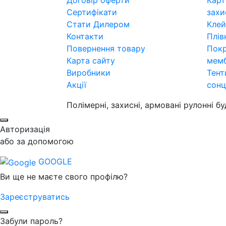
Договір оферти
Карт
Сертифікати
захи
Стати Дилером
Клей
Контакти
Плів
Повернення товару
Покр
Карта сайту
мем
Виробники
Тент
Акції
сонц
Полімерні, захисні, армовані рулонні б
Авторизація
або за допомогою
GOOGLE
Ви ще не маєте свого профілю?
Зареєструватись
Забули пароль?