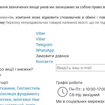
мання зазначених вище умов ми залишаємо за собою право ві
живачів
», компанія може відмовити споживачеві в обміні і пов
ому 
Переліку непродовольчих товарів належної якості, що не п
Viber
Viber
Telegram
WhatsApp
Замовити дзвінок
Контакти
о акції і знижки?
у
горії
Графік роботи
тканина, Геотекстиль
Пн-Пт: з 10:00-17:0
оізоляція фундаменту
Сб-Нд: вихідний
етики, монтажні піни
Ми в соціальних мережах