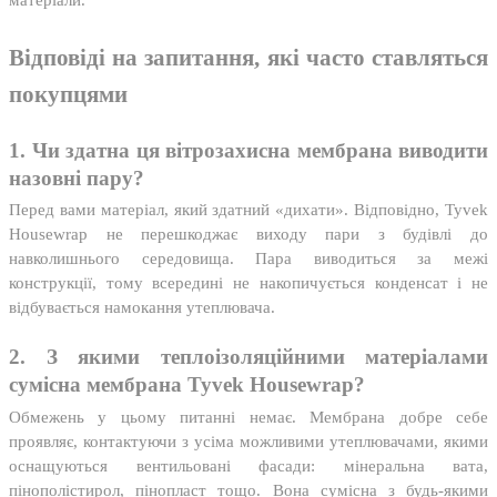
матеріали.
Відповіді на запитання, які часто ставляться
покупцями
1. Чи здатна ця вітрозахисна мембрана виводити
назовні пару?
Перед вами матеріал, який здатний «дихати». Відповідно, Tyvek
Housewrap не перешкоджає виходу пари з будівлі до
навколишнього середовища. Пара виводиться за межі
конструкції, тому всередині не накопичується конденсат і не
відбувається намокання утеплювача.
2. З якими теплоізоляційними матеріалами
сумісна мембрана Tyvek Housewrap?
Обмежень у цьому питанні немає. Мембрана добре себе
проявляє, контактуючи з усіма можливими утеплювачами, якими
оснащуються вентильовані фасади: мінеральна вата,
пінополістирол, пінопласт тощо. Вона сумісна з будь-якими