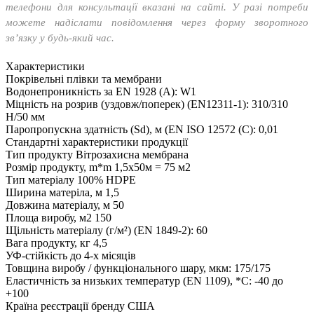
телефони для консультації вказані на сайті. У разі потреби
можете надіслати повідомлення через форму зворотного
зв’язку у будь-який час.
Характеристики
Покрівельні плівки та мембрани
Водонепроникність за EN 1928 (A):
W1
Міцність на розрив (уздовж/поперек) (EN12311-1):
310/310
Н/50 мм
Паропропускна здатність (Sd), м (EN ISO 12572 (C):
0,01
Стандартні характеристики продукції
Тип продукту
Вітрозахисна мембрана
Розмір продукту, m*m
1,5х50м = 75 м2
Тип матеріалу
100% HDPE
Ширина матеріла, м
1,5
Довжина матеріалу, м
50
Площа виробу, м2
150
Щільність матеріалу (г/м²) (EN 1849-2):
60
Вага продукту, кг
4,5
УФ-стійкість
до 4-х місяців
Товщина виробу / функціонального шару, мкм:
175/175
Еластичність за низьких температур (EN 1109), *С:
-40 до
+100
Країна реєстрації бренду
США