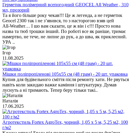
Герметик полімерний всепогодний GEOCEL All Weather , 310
мл, прозорий
Та я його більше року чекав!!! Це ж легенда, а не герметик
Geocel 2300 так і не з’явився, то з насторогою взяв цей
All‑Weather… І шо вам сказати, це ж він і є!!! Просто нова
назва та тюб трошки інший. По роботі все як раніше, тримає
намертво, не тече, не липне до рук, а до шва, як приклеєний.
УРА ..
Ігор
11.08.2025
Мішки поліпропіленові 105х55 см (48 грам) - 20 шт. упаковка
Купив для будівельного сміття після ремонту хати. Не рвуться
навіть коли закидаю важке каміння і штукатурку. Думав
луснуть а ні тримають. Тепер беру тільки такі..
Наталія
17.06.2025
Агротекстиль Fortex AgroTex, чорний, 1,05 х 5 м, 5,25 м2, 100
г/м2
Класна штука! Брала під полуницю шоб не росли бур’яни.