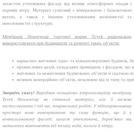
захистом утеплювача фасаду від впливу атмосферних опадів і
поривів вітру. Матеріал сумісний з мінеральною і базальтовою
ватою, а також з іншими утеплювачами волокнистої та
неволокнистої структури.
Мембрану Housewrap торгової марки Tyvek раціонально
використовувати при будівництві та ремонті таких об’єктів:
каркасних житлових одно- та кількаповерхових будівель, бу
промислових цехів, складських приміщень з фасадом, що 
житлових та нежитлових будівельних об’єктів зі скатною 
великих комерційних об’єктів, незалежно від їх типу та пр
Зверніть увагу!
Виробник позиціонує вітроізоляційну мембрану
Tyvek Housewrap як стіновий матеріал, але її можна
застосовувати і під час покрівельних робіт. У підпокрівельному
просторі вона виконуватиме ту саму функцію, що й у
вентильованому фасаді: захист утеплювача, дерев’яних та
металевих компонентів від впливу води, вологи й вітру.