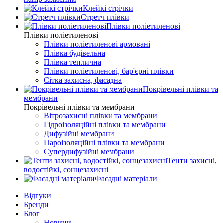
Клейкі стрічки
Стретч плівки
Плівки поліетиленові
Плівки поліетиленові
Плівки поліетиленові армовані
Плівка будівельна
Плівка теплична
Плівки поліетиленові, бар'єрні плівки
Сітка захисна, фасадна
Покрівельні плівки та
мембрани
Покрівельні плівки та мембрани
Вітрозахисні плівки та мембрани
Гідроізоляційні плівки та мембрани
Дифузійні мембрани
Пароізоляційні плівки та мембрани
Супердифузійні мембрани
Тенти захисні,
водостійкі, сонцезахисні
Фасадні матеріали
Відгуки
Бренди
Блог
Новини