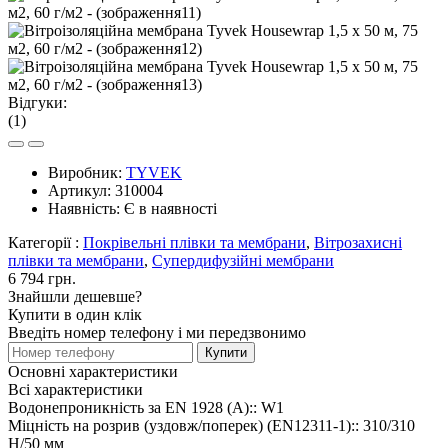
Відгуки:
(1)
Виробник:
TYVEK
Артикул:
310004
Наявність:
Є в наявності
Категорії :
Покрівельні плівки та мембрани
,
Вітрозахисні
плівки та мембрани
,
Супердифузійні мембрани
6 794 грн.
Знайшли дешевше?
Купити в один клік
Введіть номер телефону і ми передзвонимо
Купити
Основні характеристики
Всі характеристики
Водонепроникність за EN 1928 (A)::
W1
Міцність на розрив (уздовж/поперек) (EN12311-1)::
310/310
Н/50 мм