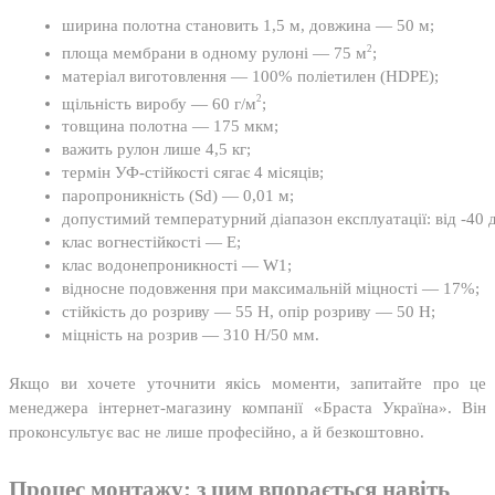
ширина полотна становить 1,5 м, довжина — 50 м;
2
площа мембрани в одному рулоні — 75 м
;
матеріал виготовлення — 100% поліетилен (HDPE);
2
щільність виробу — 60 г/м
;
товщина полотна — 175 мкм;
важить рулон лише 4,5 кг;
термін УФ-стійкості сягає 4 місяців;
паропроникність (Sd) — 0,01 м;
допустимий температурний діапазон експлуатації: від -40 
клас вогнестійкості — E;
клас водонепроникності — W1;
відносне подовження при максимальній міцності — 17%;
стійкість до розриву — 55 H, опір розриву — 50 H;
міцність на розрив — 310 Н/50 мм.
Якщо ви хочете уточнити якісь моменти, запитайте про це
менеджера інтернет-магазину компанії «Браста Україна». Він
проконсультує вас не лише професійно, а й безкоштовно.
Процес монтажу: з цим впорається навіть