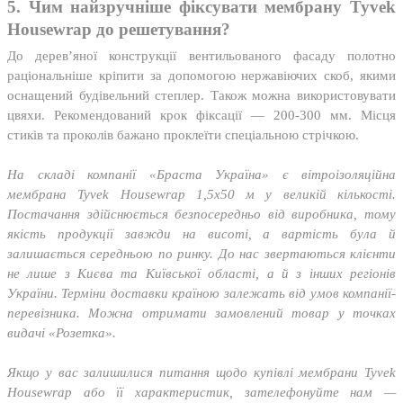
5. Чим найзручніше фіксувати мембрану Tyvek
Housewrap до решетування?
До дерев’яної конструкції вентильованого фасаду полотно
раціональніше кріпити за допомогою нержавіючих скоб, якими
оснащений будівельний степлер. Також можна використовувати
цвяхи. Рекомендований крок фіксації — 200-300 мм. Місця
стиків та проколів бажано проклеїти спеціальною стрічкою.
На складі компанії «Браста Україна» є вітроізоляційна
мембрана Tyvek Housewrap 1,5х50 м у великій кількості.
Постачання здійснюється безпосередньо від виробника, тому
якість продукції завжди на висоті, а вартість була й
залишається середньою по ринку. До нас звертаються клієнти
не лише з Києва та Київської області, а й з інших регіонів
України. Терміни доставки країною залежать від умов компанії-
перевізника. Можна отримати замовлений товар у точках
видачі «Розетка».
Якщо у вас залишилися питання щодо купівлі мембрани Tyvek
Housewrap або її характеристик, зателефонуйте нам —