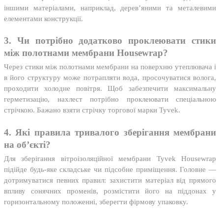
іншими матеріалами, наприклад, дерев’яними та металевими
елементами конструкції.
3. Чи потрібно додатково проклеювати стики
між полотнами мембрани Housewrap?
Через стики між полотнами мембрани на поверхню утеплювача і
в його структуру може потрапляти вода, просочуватися волога,
проходити холодне повітря. Щоб забезпечити максимальну
герметизацію, нахлест потрібно проклеювати спеціальною
стрічкою. Бажано взяти стрічку торгової марки Tyvek.
4. Які правила тривалого зберігання мембрани
на об’єкті?
Для зберігання вітроізоляційної мембрани Tyvek Housewrap
підійде будь-яке складське чи підсобне приміщення. Головне —
дотримуватися певних правил: захистити матеріал від прямого
впливу сонячних променів, розмістити його на піддонах у
горизонтальному положенні, зберегти фірмову упаковку.