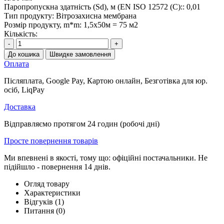
Паропропускна здатність (Sd), м (EN ISO 12572 (C)::
0,01
Тип продукту:
Вітрозахисна мембрана
Розмір продукту, m*m:
1,5х50м = 75 м2
Кількість:
-
+
До кошика
Швидке замовлення
Оплата
Післяплата, Google Pay, Картою онлайн, Безготівка для юр.
осіб, LiqPay
Доставка
Відправляємо протягом 24 годин (робочі дні)
Просте повернення товарів
Ми впевнені в якості, тому що: офіційні постачальники. Не
підійшло - повернення 14 днів.
Огляд товару
Характеристики
Відгуків (1)
Питання
(0)