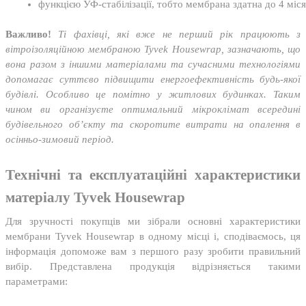
функцією УФ-стабілізації, тобто мембрана здатна до 4 місяц
Важливо!
Ті фахівці, які вже не перший рік працюють з
вітроізоляційною мембраною Tyvek Housewrap, зазначають, що
вона разом з іншими матеріалами та сучасними технологіями
допомагає суттєво підвищити енергоефективність будь-якої
будівлі. Особливо це помітно у житлових будинках. Таким
чином ви організуєте оптимальний мікроклімат всередині
будівельного об’єкту та скоротите витрати на опалення в
осінньо-зимовий період.
Технічні та експлуатаційні характеристики
матеріалу Tyvek Housewrap
Для зручності покупців ми зібрали основні характеристики
мембрани Tyvek Housewrap в одному місці і, сподіваємось, ця
інформація допоможе вам з першого разу зробити правильний
вибір. Представлена ​​продукція відрізняється такими
параметрами: