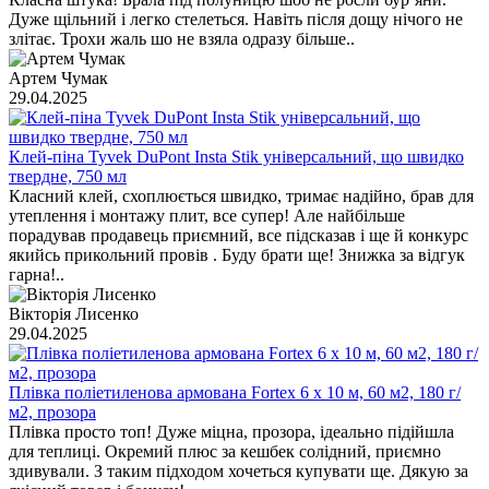
Дуже щільний і легко стелеться. Навіть після дощу нічого не
злітає. Трохи жаль шо не взяла одразу більше..
Артем Чумак
29.04.2025
Клей-піна Tyvek DuPont Insta Stik універсальний, що швидко
твердне, 750 мл
Класний клей, схоплюється швидко, тримає надійно, брав для
утеплення і монтажу плит, все супер! Але найбільше
порадував продавець приємний, все підсказав і ще й конкурс
якийсь прикольний провів . Буду брати ще! Знижка за відгук
гарна!..
Вікторія Лисенко
29.04.2025
Плівка поліетиленова армована Fortex 6 x 10 м, 60 м2, 180 г/
м2, прозора
Плівка просто топ! Дуже міцна, прозора, ідеально підійшла
для теплиці. Окремий плюс за кешбек солідний, приємно
здивували. З таким підходом хочеться купувати ще. Дякую за