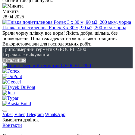
якісний товар і бонуси!..
Микита
28.04.2025
Плівка поліетиленова Fortex 3 х 30 м, 90 м2, 200 мкм, чорна
Брали чорну плівку, все норм! Якість добра, щільна, без
пошкоджень. Ціна теж адекватна як для такої товщини.
Використовували для господарських робіт..
Триполімерний герметик GEOCEL 2300
Переважає очікування
Детальніше
Viber
Viber
Telegram
WhatsApp
Замовити дзвінок
Контакти