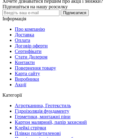
Хочете дізнаватися першим про акції і знижки?
Підпишіться на нашу розсилку
Підписатися
Інформація
Про компанію
Доставка
Оплата
Договір оферти
Сертифікати
Стати Дилером
Контакти
Повернення товару
Карта сайту
Виробники
Акції
Категорії
Агротканина, Геотекстиль
Гідроізоляція фундаменту
Герметики, монтажні піни
Картон малярний, папір захисний
Клейкі стрічки
Плівки поліетиленові