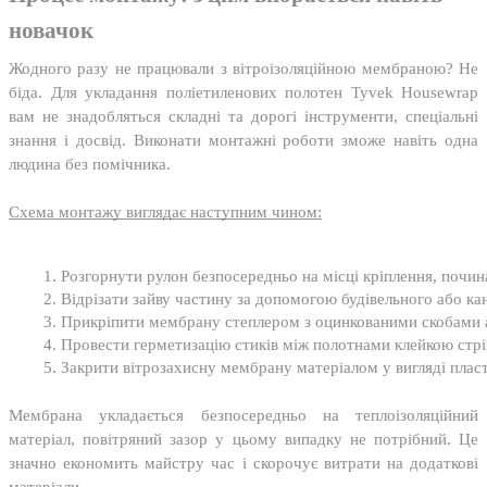
новачок
Жодного разу не працювали з вітроізоляційною мембраною? Не
біда. Для укладання поліетиленових полотен Tyvek Housewrap
вам не знадобляться складні та дорогі інструменти, спеціальні
знання і досвід. Виконати монтажні роботи зможе навіть одна
людина без помічника.
Схема монтажу виглядає наступним чином:
Розгорнути рулон безпосередньо на місці кріплення, почин
Відрізати зайву частину за допомогою будівельного або ка
Прикріпити мембрану степлером з оцинкованими скобами 
Провести герметизацію стиків між полотнами клейкою стрі
Закрити вітрозахисну мембрану матеріалом у вигляді пласти
Мембрана укладається безпосередньо на теплоізоляційний
матеріал, повітряний зазор у цьому випадку не потрібний. Це
значно економить майстру час і скорочує витрати на додаткові