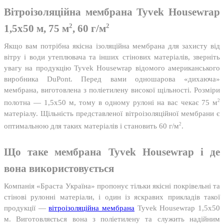
Вітроізоляційна мембрана Tyvek Housewrap
2
2
1,5х50 м, 75 м
, 60 г/м
Якщо вам потрібна якісна ізоляційна мембрана для захисту від
вітру і води утеплювача та інших стінових матеріалів, зверніть
увагу на продукцію Tyvek Housewrap відомого американського
виробника DuPont. Перед вами одношарова «дихаюча»
мембрана, виготовлена ​​з поліетилену високої щільності. Розміри
2
полотна — 1,5х50 м, тому в одному рулоні на вас чекає 75 м
матеріалу. Щільність представленої вітроізоляційної мембрани є
2
оптимальною для таких матеріалів і становить 60 г/м
.
Що таке мембрана Tyvek Housewrap і де
вона використовується
Компанія «Браста Україна» пропонує тільки якісні покрівельні та
стінові рулонні матеріали, і один із яскравих прикладів такої
продукції —
вітроізоляційна мембрана
Tyvek Housewrap 1,5х50
м. Виготовляється вона з поліетилену та служить надійним