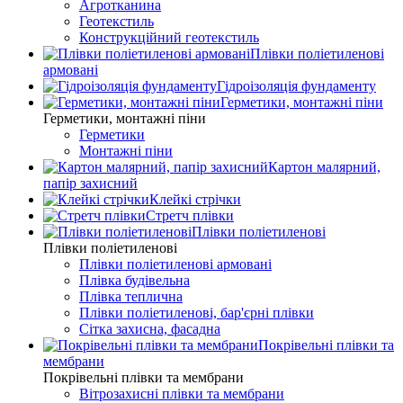
Агротканина
Геотекстиль
Конструкційний геотекстиль
Плівки поліетиленові
армовані
Гідроізоляція фундаменту
Герметики, монтажні піни
Герметики, монтажні піни
Герметики
Монтажні піни
Картон малярний,
папір захисний
Клейкі стрічки
Стретч плівки
Плівки поліетиленові
Плівки поліетиленові
Плівки поліетиленові армовані
Плівка будівельна
Плівка теплична
Плівки поліетиленові, бар'єрні плівки
Сітка захисна, фасадна
Покрівельні плівки та
мембрани
Покрівельні плівки та мембрани
Вітрозахисні плівки та мембрани