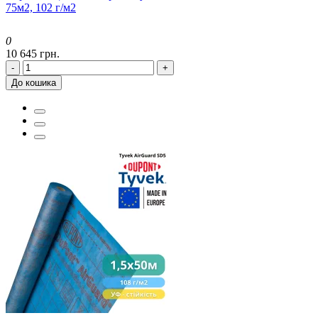
75м2, 102 г/м2
0
10 645 грн.
-
+
До кошика