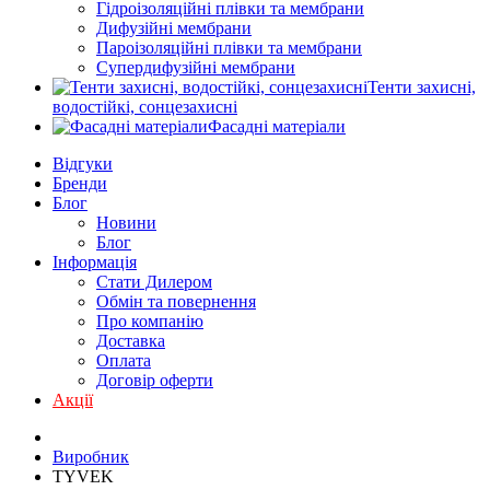
Гідроізоляційні плівки та мембрани
Дифузійні мембрани
Пароізоляційні плівки та мембрани
Супердифузійні мембрани
Тенти захисні,
водостійкі, сонцезахисні
Фасадні матеріали
Відгуки
Бренди
Блог
Новини
Блог
Інформація
Стати Дилером
Обмін та повернення
Про компанію
Доставка
Оплата
Договір оферти
Акції
Виробник
TYVEK