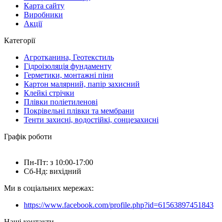
Карта сайту
Виробники
Акції
Категорії
Агротканина, Геотекстиль
Гідроізоляція фундаменту
Герметики, монтажні піни
Картон малярний, папір захисний
Клейкі стрічки
Плівки поліетиленові
Покрівельні плівки та мембрани
Тенти захисні, водостійкі, сонцезахисні
Графік роботи
Пн-Пт: з 10:00-17:00
Сб-Нд: вихідний
Ми в соціальних мережах:
https://www.facebook.com/profile.php?id=61563897451843
Наші контакти