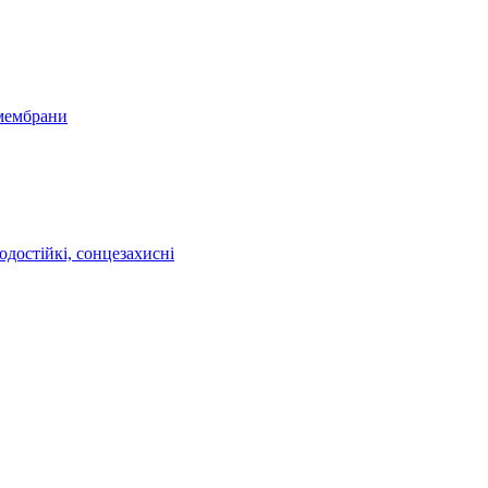
 мембрани
одостійкі, сонцезахисні