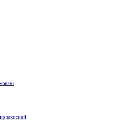
мовані
пір захисний