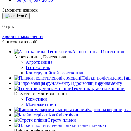
+38 (044) 597-20-30
Замовити дзвінок
0
0 грн.
Зробити замовлення
Список категорій
Агротканина, Геотекстиль
Агротканина, Геотекстиль
Агротканина
Геотекстиль
Конструкційний геотекстиль
Плівки поліетиленові ар
Гідроізоляція фундаменту
Герметики, монтажні піни
Герметики, монтажні піни
Герметики
Монтажні піни
Картон малярний, па
Клейкі стрічки
Стретч плівки
Плівки поліетиленові
Плівки поліетиленові