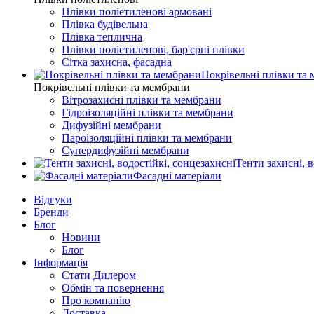
Плівки поліетиленові армовані
Плівка будівельна
Плівка теплична
Плівки поліетиленові, бар'єрні плівки
Сітка захисна, фасадна
Покрівельні плівки та
Покрівельні плівки та мембрани
Вітрозахисні плівки та мембрани
Гідроізоляційні плівки та мембрани
Дифузійні мембрани
Пароізоляційні плівки та мембрани
Супердифузійні мембрани
Тенти захисні, в
Фасадні матеріали
Відгуки
Бренди
Блог
Новини
Блог
Інформація
Стати Дилером
Обмін та повернення
Про компанію
Доставка