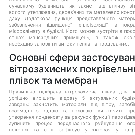
сучасному будівництві як захист від впливу ві
вологи утеплювача, дерев’яних та металевих конст
даху. Додаткова функція представленого матер
забезпечення підвищеної теплоізоляції та покр
мікроклімату в будівлі. Його можна зустріти в покр
стінах мансардних приміщень, а також скрі
необхідно запобігти витоку тепла та продуванню.
Основні сфери застосува
вітрозахисних покрівельн
плівок та мембран
Правильно підібрана вітрозахисна плівка для по
успішно вирішить відразу 5 актуальних будів
завдань: захистить матеріали від вітру, запобі
взаємодії з водою та вологою, виключить пр
утворення конденсату за рахунок функції паровідв
зупинить процес передчасного руйнування еле
покрівлі та стін, зафіксує утеплювач у потр