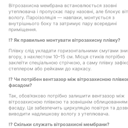
Вітрозахисна мембрана встановлюється ззовні
утеплювача і пропускає пару назовні, але блокує віт
вологу. Пароізоляція — навпаки, монтується з
внутрішнього боку та затримує пару всередині
приміщення.
⁉️ Як правильно монтувати вітрозахисну плівку?
Плівку слід укладати горизонтальними смугами зни
вгору, з нахлестом 10–15 см. Місця стиків потрібно
заклеїти спеціальною стрічкою, а саму плівку зафік
степлером або рейками до каркасу.
⁉️ Чи потрібен вентзазор між вітрозахисною плівко
фасадом?
Так, обов’язково потрібно залишити вентзазор між
вітрозахисною плівкою та зовнішнім облицюванням
фасаду. Це забезпечить циркуляцію повітря та доз
виводити надлишкову вологу з утеплювача.
⁉️ Скільки служать вітрозахисні мембрани?