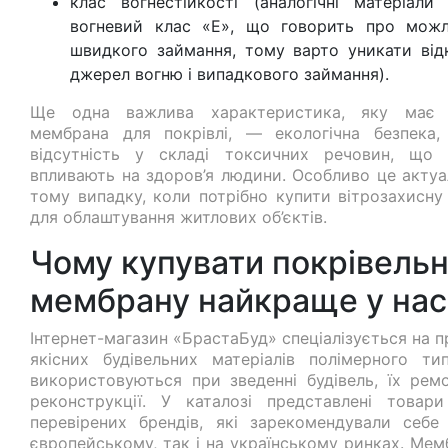
клас вогнестійкості (аналогічні матеріали
вогневий клас «Е», що говорить про можл
швидкого займання, тому варто уникати від
джерел вогню і випадкового займання).
Ще одна важлива характеристика, яку має 
мембрана для покрівлі, — екологічна безпека,
відсутність у складі токсичних речовин, що 
впливають на здоров’я людини. Особливо це актуа
тому випадку, коли потрібно купити вітрозахисну 
для облаштування житлових об’єктів.
Чому купувати покрівель
мембрану найкраще у нас
Інтернет-магазин «БрастаБуд» спеціалізується на 
якісних будівельних матеріалів полімерного ти
використовуються при зведенні будівель, їх ремо
реконструкції. У каталозі представлені товар
перевірених брендів, які зарекомендували себе
європейському, так і на українському ринках. Мем