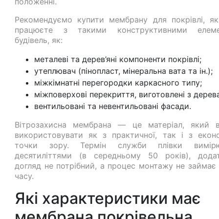
положенні.
Рекомендуємо купити мембрану для покрівлі, я
працюєте з такими конструктивними елеме
будівель, як:
металеві та дерев’яні компоненти покрівлі;
утеплювач (пінопласт, мінеральна вата та ін.);
міжкімнатні перегородки каркасного типу;
міжповерхові перекриття, виготовлені з дерева
вентильовані та невентильовані фасади.
Вітрозахисна мембрана — це матеріал, який в
використовувати як з практичної, так і з еконо
точки зору. Термін служби плівки вимірю
десятиліттями (в середньому 50 років), дода
догляд не потрібний, а процес монтажу не займає 
часу.
Які характеристики має
мембрана покрівельна