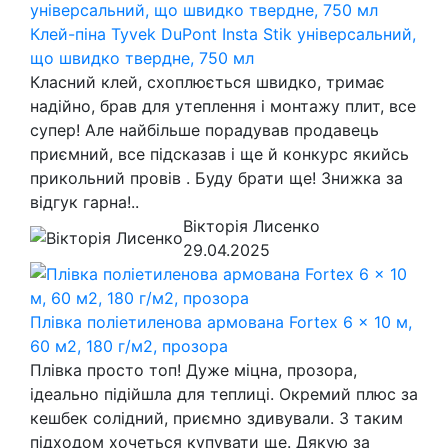
Клей-піна Tyvek DuPont Insta Stik універсальний,
що швидко твердне, 750 мл
Класний клей, схоплюється швидко, тримає
надійно, брав для утеплення і монтажу плит, все
супер! Але найбільше порадував продавець
приємний, все підсказав і ще й конкурс якийсь
прикольний провів . Буду брати ще! Знижка за
відгук гарна!..
Вікторія Лисенко
29.04.2025
Плівка поліетиленова армована Fortex 6 x 10 м,
60 м2, 180 г/м2, прозора
Плівка просто топ! Дуже міцна, прозора,
ідеально підійшла для теплиці. Окремий плюс за
кешбек солідний, приємно здивували. З таким
підходом хочеться купувати ще. Дякую за