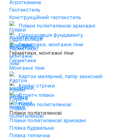
Агротканина
Геотекстиль
Конструкційний геотекстиль
Плівки поліетиленові армовані
Гідроізоляція фундаменту
Герметики, монтажні піни
Герметики, монтажні піни
Герметики
Монтажні піни
Картон малярний, папір захисний
Клейкі стрічки
Стретч плівки
Плівки поліетиленові
Плівки поліетиленові
Плівки поліетиленові армовані
Плівка будівельна
Плівка теплична