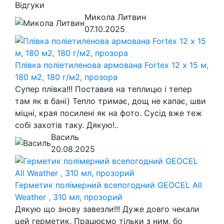
Відгуки
Микола Литвин
07.10.2025
Плівка поліетиленова армована Fortex 12 х 15 м,
180 м2, 180 г/м2, прозора
Супер плівка!!! Поставив на теплицю і тепер
там як в бані) Тепло тримає, дощ не капає, шви
міцні, края посилені як на фото. Сусід вже теж
собі захотів таку. Дякую!..
Василь
20.08.2025
Герметик полімерний всепогодний GEOCEL All
Weather , 310 мл, прозорий
Дякую що знову завезли!!! Дуже довго чекали
цей герметик. Працюємо тільки з ним, бо