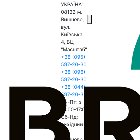
УКРАЇНА"
08132 м.
Вишневе,
вул.
Київська
4, БЦ
"Масштаб"
+38 (095)
597-20-30
+38 (096)
597-20-30
+38 (044)
597-20-30
Пн-Пт: з
10:00-17:00
Сб-Нд:
вихідний
м.
Вишневе,