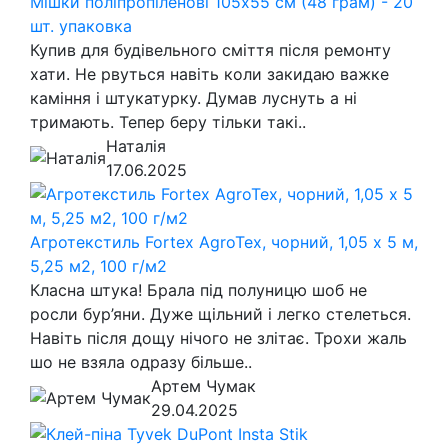
Мішки поліпропіленові 105х55 см (48 грам) - 20
шт. упаковка
Купив для будівельного сміття після ремонту
хати. Не рвуться навіть коли закидаю важке
каміння і штукатурку. Думав луснуть а ні
тримають. Тепер беру тільки такі..
Наталія
17.06.2025
Агротекстиль Fortex AgroTex, чорний, 1,05 х 5 м,
5,25 м2, 100 г/м2
Класна штука! Брала під полуницю шоб не
росли бур’яни. Дуже щільний і легко стелеться.
Навіть після дощу нічого не злітає. Трохи жаль
шо не взяла одразу більше..
Артем Чумак
29.04.2025