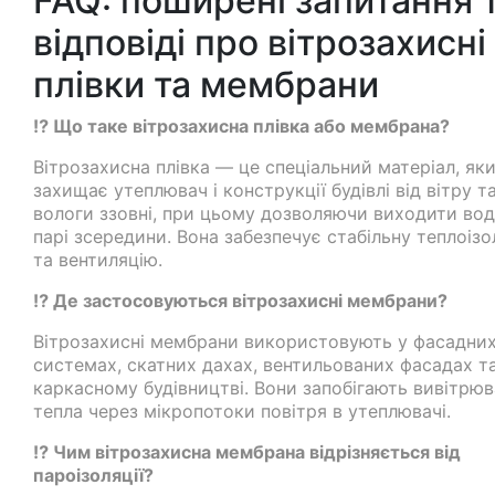
FAQ: поширені запитання 
відповіді про вітрозахисні
плівки та мембрани
⁉️ Що таке вітрозахисна плівка або мембрана?
Вітрозахисна плівка — це спеціальний матеріал, як
захищає утеплювач і конструкції будівлі від вітру т
вологи ззовні, при цьому дозволяючи виходити вод
парі зсередини. Вона забезпечує стабільну теплоіз
та вентиляцію.
⁉️ Де застосовуються вітрозахисні мембрани?
Вітрозахисні мембрани використовують у фасадни
системах, скатних дахах, вентильованих фасадах т
каркасному будівництві. Вони запобігають вивітрю
тепла через мікропотоки повітря в утеплювачі.
⁉️ Чим вітрозахисна мембрана відрізняється від
пароізоляції?