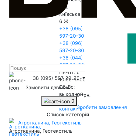
вул.
Київська
6 Ж
+38 (095)
597-20-30
+38 (096)
597-20-30
+38 (044)
597-20-30
Пн-Пт: с
+38 (095) 597-20-30
10:00-17:00
Сб-Вс:
Замовити дзвінок
выходной
0 грн.
0
До
Зробити замовлення
контактів
Список категорій
Агротканина, Геотекстиль
Агротканина, Геотекстиль