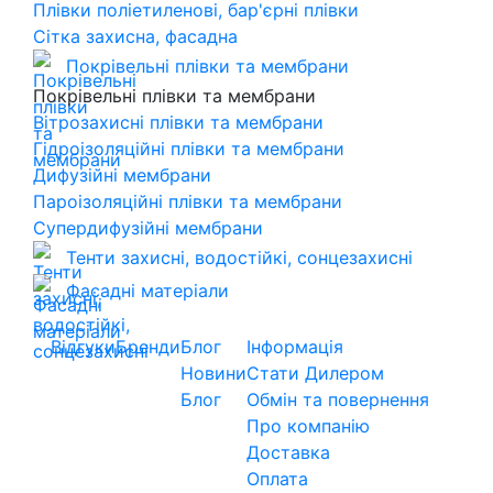
Плівки поліетиленові, бар'єрні плівки
Сітка захисна, фасадна
Покрівельні плівки та мембрани
Покрівельні плівки та мембрани
Вітрозахисні плівки та мембрани
Гідроізоляційні плівки та мембрани
Дифузійні мембрани
Пароізоляційні плівки та мембрани
Супердифузійні мембрани
Тенти захисні, водостійкі, сонцезахисні
Фасадні матеріали
Відгуки
Бренди
Блог
Інформація
Новини
Стати Дилером
Блог
Обмін та повернення
Про компанію
Доставка
Оплата