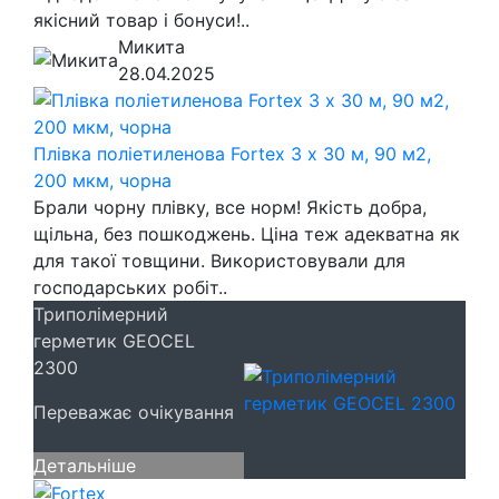
якісний товар і бонуси!..
Микита
28.04.2025
Плівка поліетиленова Fortex 3 х 30 м, 90 м2,
200 мкм, чорна
Брали чорну плівку, все норм! Якість добра,
щільна, без пошкоджень. Ціна теж адекватна як
для такої товщини. Використовували для
господарських робіт..
Триполімерний
герметик GEOCEL
2300
Переважає очікування
Детальніше