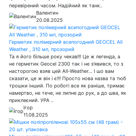
перевірений часом. Надійний як танк..
Валентин
20.08.2025
Герметик полімерний всепогодний GEOCEL All
Weather , 310 мл, прозорий
Та я його більше року чекав!!! Це ж легенда, а
не герметик Geocel 2300 так і не з’явився, то з
насторогою взяв цей All‑Weather… І шо вам
сказати, це ж він і є!!! Просто нова назва та тюб
трошки інший. По роботі все як раніше, тримає
намертво, не тече, не липне до рук, а до шва, як
приклеєний. УРА ..
Ігор
11.08.2025