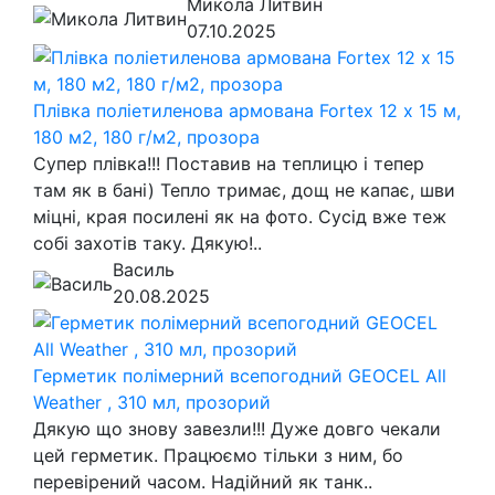
Микола Литвин
07.10.2025
Плівка поліетиленова армована Fortex 12 х 15 м,
180 м2, 180 г/м2, прозора
Супер плівка!!! Поставив на теплицю і тепер
там як в бані) Тепло тримає, дощ не капає, шви
міцні, края посилені як на фото. Сусід вже теж
собі захотів таку. Дякую!..
Василь
20.08.2025
Герметик полімерний всепогодний GEOCEL All
Weather , 310 мл, прозорий
Дякую що знову завезли!!! Дуже довго чекали
цей герметик. Працюємо тільки з ним, бо
перевірений часом. Надійний як танк..