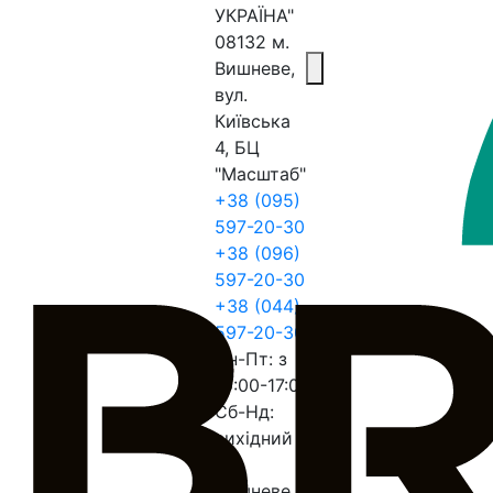
УКРАЇНА"
08132 м.
Вишневе,
вул.
Київська
4, БЦ
"Масштаб"
+38 (095)
597-20-30
+38 (096)
597-20-30
+38 (044)
597-20-30
Пн-Пт: з
10:00-17:00
Сб-Нд:
вихідний
м.
Вишневе,