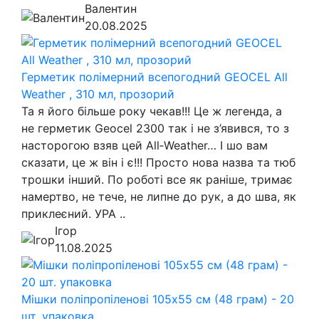
Валентин
20.08.2025
Герметик полімерний всепогодний GEOCEL All
Weather , 310 мл, прозорий
Та я його більше року чекав!!! Це ж легенда, а
не герметик Geocel 2300 так і не з’явився, то з
насторогою взяв цей All‑Weather… І шо вам
сказати, це ж він і є!!! Просто нова назва та тюб
трошки інший. По роботі все як раніше, тримає
намертво, не тече, не липне до рук, а до шва, як
приклеєний. УРА ..
Ігор
11.08.2025
Мішки поліпропіленові 105х55 см (48 грам) - 20
шт. упаковка