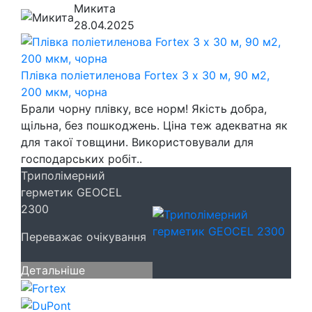
Микита
28.04.2025
Плівка поліетиленова Fortex 3 х 30 м, 90 м2,
200 мкм, чорна
Брали чорну плівку, все норм! Якість добра,
щільна, без пошкоджень. Ціна теж адекватна як
для такої товщини. Використовували для
господарських робіт..
Триполімерний
герметик GEOCEL
2300
Переважає очікування
Детальніше