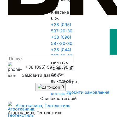
вул.
Київська
6 Ж
+38 (095)
597-20-30
+38 (096)
597-20-30
+38 (044)
597-20-30
Пн-Пт: с
+38 (095) 597-20-30
10:00-17:00
Сб-Вс:
Замовити дзвінок
выходной
0 грн.
0
До
Зробити замовлення
контактів
Список категорій
Агротканина, Геотекстиль
Агротканина, Геотекстиль