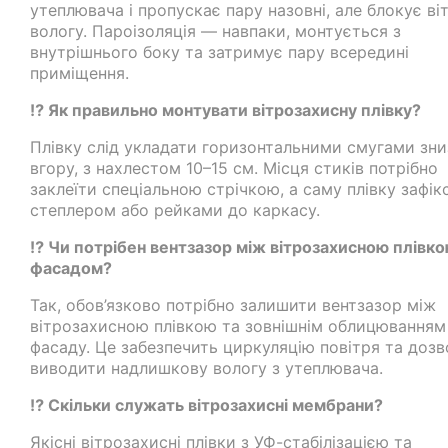
утеплювача і пропускає пару назовні, але блокує віт
вологу. Пароізоляція — навпаки, монтується з
внутрішнього боку та затримує пару всередині
приміщення.
⁉️ Як правильно монтувати вітрозахисну плівку?
Плівку слід укладати горизонтальними смугами зни
вгору, з нахлестом 10–15 см. Місця стиків потрібно
заклеїти спеціальною стрічкою, а саму плівку зафік
степлером або рейками до каркасу.
⁉️ Чи потрібен вентзазор між вітрозахисною плівко
фасадом?
Так, обов’язково потрібно залишити вентзазор між
вітрозахисною плівкою та зовнішнім облицюванням
фасаду. Це забезпечить циркуляцію повітря та доз
виводити надлишкову вологу з утеплювача.
⁉️ Скільки служать вітрозахисні мембрани?
Якісні вітрозахисні плівки з УФ-стабілізацією та