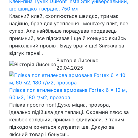
Клей-піна Tyvek DuPont Insta Stik універсальний,
що швидко твердне, 750 мл
Класний клей, схоплюється швидко, тримає
надійно, брав для утеплення і монтажу плит, все
супер! Але найбільше порадував продавець
приємний, все підсказав і ще й конкурс якийсь
прикольний провів . Буду брати ще! Знижка за
відгук гарна!..
Вікторія Лисенко
29.04.2025
Плівка поліетиленова армована Fortex 6 x 10 м,
60 м2, 180 г/м2, прозора
Плівка просто топ! Дуже міцна, прозора,
ідеально підійшла для теплиці. Окремий плюс за
кешбек солідний, приємно здивували. З таким
підходом хочеться купувати ще. Дякую за
якісний товар і бонуси!..