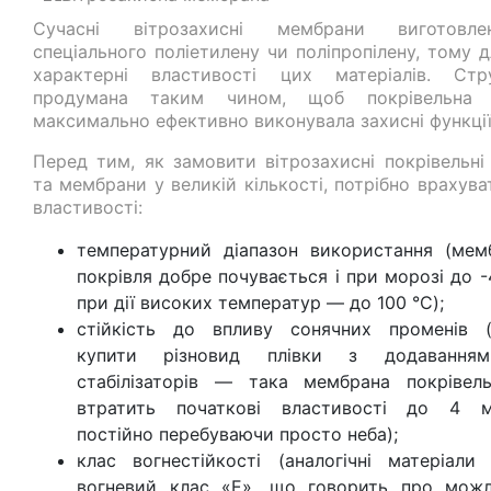
Сучасні вітрозахисні мембрани виготовле
спеціального поліетилену чи поліпропілену, тому 
характерні властивості цих матеріалів. Стр
продумана таким чином, щоб покрівельна п
максимально ефективно виконувала захисні функції
Перед тим, як замовити вітрозахисні покрівельні 
та мембрани у великій кількості, потрібно врахува
властивості:
температурний діапазон використання (мем
покрівля добре почувається і при морозі до -
при дії високих температур — до 100 °C);
стійкість до впливу сонячних променів 
купити різновид плівки з додавання
стабілізаторів — така мембрана покрівел
втратить початкові властивості до 4 мі
постійно перебуваючи просто неба);
клас вогнестійкості (аналогічні матеріали
вогневий клас «Е», що говорить про можл