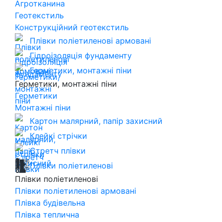
Агротканина
Геотекстиль
Конструкційний геотекстиль
Плівки поліетиленові армовані
Гідроізоляція фундаменту
Герметики, монтажні піни
Герметики, монтажні піни
Герметики
Монтажні піни
Картон малярний, папір захисний
Клейкі стрічки
Стретч плівки
Плівки поліетиленові
Плівки поліетиленові
Плівки поліетиленові армовані
Плівка будівельна
Плівка теплична