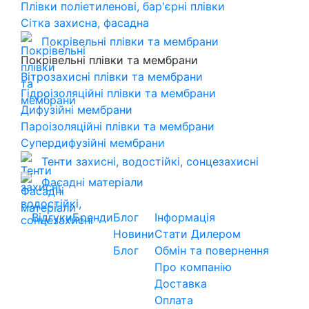
Плівки поліетиленові, бар'єрні плівки
Сітка захисна, фасадна
Покрівельні плівки та мембрани
Покрівельні плівки та мембрани
Вітрозахисні плівки та мембрани
Гідроізоляційні плівки та мембрани
Дифузійні мембрани
Пароізоляційні плівки та мембрани
Супердифузійні мембрани
Тенти захисні, водостійкі, сонцезахисні
Фасадні матеріали
Відгуки
Бренди
Блог
Інформація
Новини
Стати Дилером
Блог
Обмін та повернення
Про компанію
Доставка
Оплата