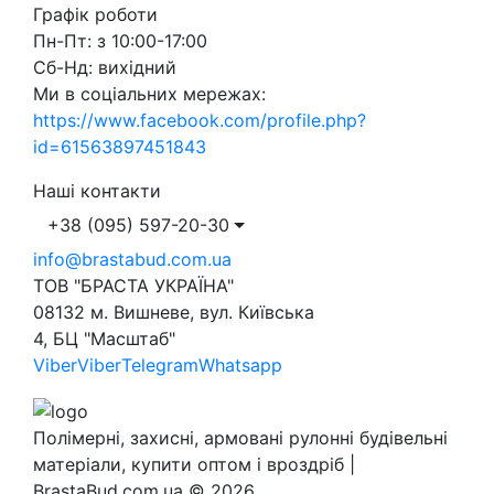
Графік роботи
Пн-Пт: з 10:00-17:00
Сб-Нд: вихідний
Ми в соціальних мережах:
https://www.facebook.com/profile.php?
id=61563897451843
Наші контакти
+38 (095) 597-20-30
info@brastabud.com.ua
ТОВ "БРАСТА УКРАЇНА"
08132 м. Вишневе, вул. Київська
4, БЦ "Масштаб"
Viber
Viber
Telegram
Whatsapp
Полімерні, захисні, армовані рулонні будівельні
матеріали, купити оптом і вроздріб |
BrastaBud.com.ua © 2026