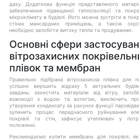
даху. Додаткова функція представленого матер
забезпечення підвищеної теплоізоляції та покр
мікроклімату в будівлі. Його можна зустріти в покр
стінах мансардних приміщень, а також скрі
необхідно запобігти витоку тепла та продуванню.
Основні сфери застосува
вітрозахисних покрівельн
плівок та мембран
Правильно підібрана вітрозахисна плівка для по
успішно вирішить відразу 5 актуальних будів
завдань: захистить матеріали від вітру, запобі
взаємодії з водою та вологою, виключить пр
утворення конденсату за рахунок функції паровідв
зупинить процес передчасного руйнування еле
покрівлі та стін, зафіксує утеплювач у потр
положенні.
Рекомендуємо купити мембрану для покрівлі, я