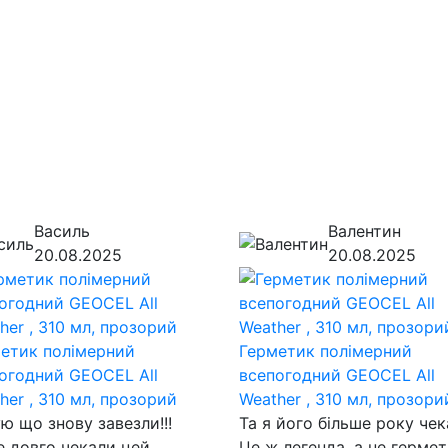
Василь
Валентин
20.08.2025
20.08.2025
етик полімерний
Герметик полімерний
огодний GEOCEL All
всепогодний GEOCEL All
her , 310 мл, прозорий
Weather , 310 мл, прозори
ю що знову завезли!!!
Та я його більше року чека
 довго чекали цей
Це ж легенда, а не герме