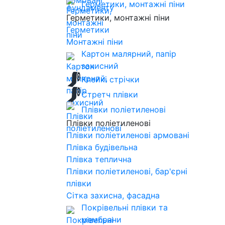
Герметики, монтажні піни
Герметики, монтажні піни
Герметики
Монтажні піни
Картон малярний, папір
захисний
Клейкі стрічки
Стретч плівки
Плівки поліетиленові
Плівки поліетиленові
Плівки поліетиленові армовані
Плівка будівельна
Плівка теплична
Плівки поліетиленові, бар'єрні
плівки
Сітка захисна, фасадна
Покрівельні плівки та
мембрани