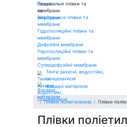
Покрівельні плівки та
мембрани
Вітрозахисні плівки та
мембрани
Гідроізоляційні плівки та
мембрани
Дифузійні мембрани
Пароізоляційні плівки та
мембрани
Супердифузійні мембрани
Тенти захисні, водостійкі,
сонцезахисні
Фасадні матеріали
Плівки поліетиленові
Плівки поліе
Плівки поліетил