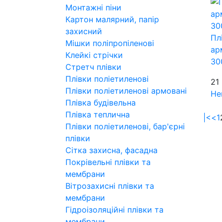
Монтажні піни
Картон малярний, папір
захисний
Пл
Мішки поліпропіленові
ар
Клейкі стрічки
30
Стретч плівки
Плівки поліетиленові
21
Плівки поліетиленові армовані
Не
Плівка будівельна
Плівка теплична
|<
<
1
Плівки поліетиленові, бар'єрні
плівки
Сітка захисна, фасадна
Покрівельні плівки та
мембрани
Вітрозахисні плівки та
мембрани
Гідроізоляційні плівки та
мембрани