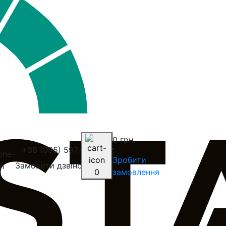
0 грн.
+38 (095) 597-20-30
Зробити
Замовити дзвінок
0
замовлення