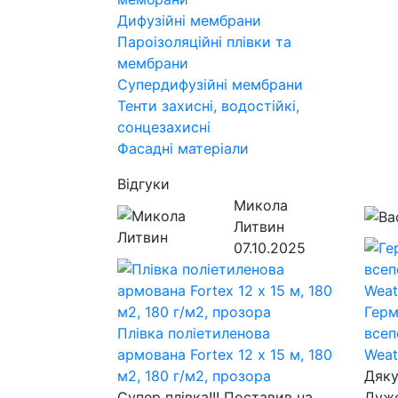
Дифузійні мембрани
Пароізоляційні плівки та
мембрани
Супердифузійні мембрани
Тенти захисні, водостійкі,
сонцезахисні
Фасадні матеріали
Відгуки
Микола
Литвин
07.10.2025
Герм
Плівка поліетиленова
всеп
армована Fortex 12 х 15 м, 180
Weat
м2, 180 г/м2, прозора
Дяку
Супер плівка!!! Поставив на
Дуже