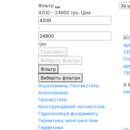
Фільтр
4200
-
24900
грн.
Ціна
-
грн.
Скасувати
Пл
Виберіть фільтри
ар
Фільтр
13
Виберіть фільтри
9 
Агротканина, Геотекстиль
Не
Агротканина
Геотекстиль
Конструкційний геотекстиль
Гідроізоляція фундаменту
Герметики, монтажні піни
Герметики