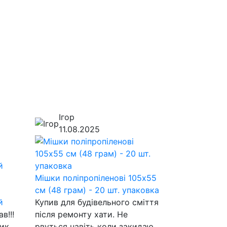
Ігор
11.08.2025
Мішки поліпропіленові 105х55
см (48 грам) - 20 шт. упаковка
й
Купив для будівельного сміття
в!!!
після ремонту хати. Не
тик
рвуться навіть коли закидаю