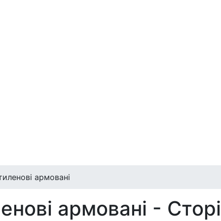
тиленові армовані
енові армовані - Стор