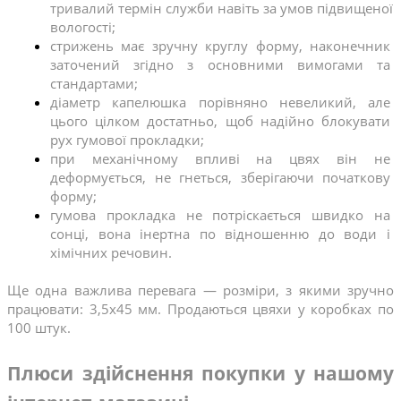
тривалий термін служби навіть за умов підвищеної 
вологості;
стрижень має зручну круглу форму, наконечник 
заточений згідно з основними вимогами та 
стандартами;
діаметр капелюшка порівняно невеликий, але 
цього цілком достатньо, щоб надійно блокувати 
рух гумової прокладки;
при механічному впливі на цвях він не 
деформується, не гнеться, зберігаючи початкову 
форму;
гумова прокладка не потріскається швидко на 
сонці, вона інертна по відношенню до води і 
хімічних речовин.
Ще одна важлива перевага — розміри, з якими зручно 
працювати: 3,5х45 мм. Продаються цвяхи у коробках по 
100 штук. 
Плюси здійснення покупки у нашому 