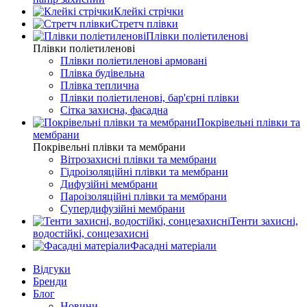
Клейкі стрічки
Стретч плівки
Плівки поліетиленові
Плівки поліетиленові
Плівки поліетиленові армовані
Плівка будівельна
Плівка теплична
Плівки поліетиленові, бар'єрні плівки
Сітка захисна, фасадна
Покрівельні плівки та
мембрани
Покрівельні плівки та мембрани
Вітрозахисні плівки та мембрани
Гідроізоляційні плівки та мембрани
Дифузійні мембрани
Пароізоляційні плівки та мембрани
Супердифузійні мембрани
Тенти захисні,
водостійкі, сонцезахисні
Фасадні матеріали
Відгуки
Бренди
Блог
Новини