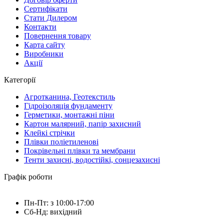
Сертифікати
Стати Дилером
Контакти
Повернення товару
Карта сайту
Виробники
Акції
Категорії
Агротканина, Геотекстиль
Гідроізоляція фундаменту
Герметики, монтажні піни
Картон малярний, папір захисний
Клейкі стрічки
Плівки поліетиленові
Покрівельні плівки та мембрани
Тенти захисні, водостійкі, сонцезахисні
Графік роботи
Пн-Пт: з 10:00-17:00
Сб-Нд: вихідний