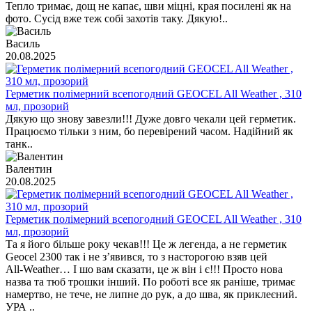
Тепло тримає, дощ не капає, шви міцні, края посилені як на
фото. Сусід вже теж собі захотів таку. Дякую!..
Василь
20.08.2025
Герметик полімерний всепогодний GEOCEL All Weather , 310
мл, прозорий
Дякую що знову завезли!!! Дуже довго чекали цей герметик.
Працюємо тільки з ним, бо перевірений часом. Надійний як
танк..
Валентин
20.08.2025
Герметик полімерний всепогодний GEOCEL All Weather , 310
мл, прозорий
Та я його більше року чекав!!! Це ж легенда, а не герметик
Geocel 2300 так і не з’явився, то з насторогою взяв цей
All‑Weather… І шо вам сказати, це ж він і є!!! Просто нова
назва та тюб трошки інший. По роботі все як раніше, тримає
намертво, не тече, не липне до рук, а до шва, як приклеєний.
УРА ..