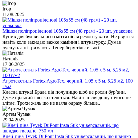
Ігор
11.08.2025
Мішки поліпропіленові 105х55 см (48 грам) - 20 шт. упаковка
Купив для будівельного сміття після ремонту хати. Не рвуться
навіть коли закидаю важке каміння і штукатурку. Думав
луснуть а ні тримають. Тепер беру тільки такі..
Наталія
17.06.2025
Агротекстиль Fortex AgroTex, чорний, 1,05 х 5 м, 5,25 м2, 100
г/м2
Класна штука! Брала під полуницю шоб не росли бур’яни.
Дуже щільний і легко стелеться. Навіть після дощу нічого не
злітає. Трохи жаль шо не взяла одразу більше..
Артем Чумак
29.04.2025
Клей-піна Tyvek DuPont Insta Stik універсальний, що швидко