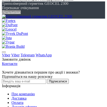
Триполімерний герметик GEOCEL 2300
Переважає очікування
Детальніше
Viber
Viber
Telegram
WhatsApp
Замовити дзвінок
Контакти
Хочете дізнаватися першим про акції і знижки?
Підпишіться на нашу розсилку
Підписатися
Інформація
Про компанію
Доставка
Оплата
Договір оферти