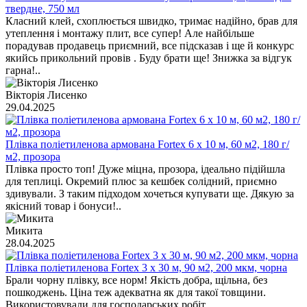
твердне, 750 мл
Класний клей, схоплюється швидко, тримає надійно, брав для
утеплення і монтажу плит, все супер! Але найбільше
порадував продавець приємний, все підсказав і ще й конкурс
якийсь прикольний провів . Буду брати ще! Знижка за відгук
гарна!..
Вікторія Лисенко
29.04.2025
Плівка поліетиленова армована Fortex 6 x 10 м, 60 м2, 180 г/
м2, прозора
Плівка просто топ! Дуже міцна, прозора, ідеально підійшла
для теплиці. Окремий плюс за кешбек солідний, приємно
здивували. З таким підходом хочеться купувати ще. Дякую за
якісний товар і бонуси!..
Микита
28.04.2025
Плівка поліетиленова Fortex 3 х 30 м, 90 м2, 200 мкм, чорна
Брали чорну плівку, все норм! Якість добра, щільна, без
пошкоджень. Ціна теж адекватна як для такої товщини.
Використовували для господарських робіт..