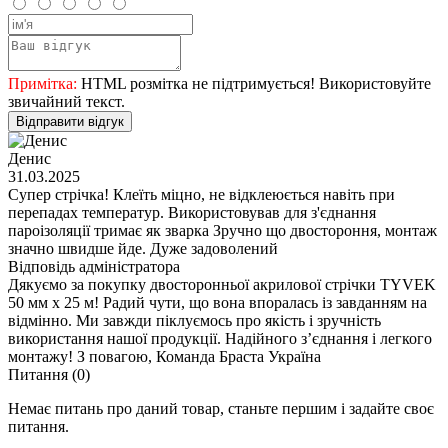
Примітка:
HTML розмітка не підтримується! Використовуйте
звичайний текст.
Відправити відгук
Денис
31.03.2025
Супер стрічка! Клеїть міцно, не відклеюється навіть при
перепадах температур. Використовував для з'єднання
пароізоляції тримає як зварка Зручно що двостороння, монтаж
значно швидше йде. Дуже задоволений
Відповідь адміністратора
Дякуємо за покупку двосторонньої акрилової стрічки TYVEK
50 мм x 25 м! Радий чути, що вона впоралась із завданням на
відмінно. Ми завжди піклуємось про якість і зручність
використання нашої продукції. Надійного з’єднання і легкого
монтажу! З повагою, Команда Браста Україна
Питання
(0)
Немає питань про даний товар, станьте першим і задайте своє
питання.