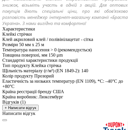
знижок, візьміть участь в одній з акцій. Для оптових 
покупців діють спеціальні ціни, про які обов’язково 
розповість менеджер інтернет-магазину компанії «Браста 
Україна». З нами вигідно та комфортно!
Характеристики
Клейкі стрічки
Клей
акриловий клей / полівінілацетат - сітка
Розміри
50 мм х 25 м
Температура нанесення
> 0 (рекомендується)
Товщина поверхні, мм
150 μm
Стандартні характеристики продукції
Тип продукту
Клейка стрічка
Щільність матеріалу (г/м²) (EN 1849-2):
140
Колір продукту
Прозорий
Еластичність за низьких температур (EN 1109), *С:
–40°C до
+80°C
Країна реєстрації бренду
США
Країна виробник:
Люксембург
Відгуків (1)
+ Написати відгук
Написати відгук