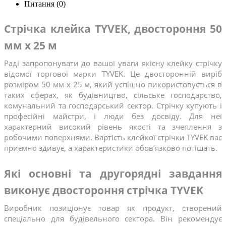
Питання
(0)
Стрічка клейка TYVEK, двостороння 50 
мм x 25 м
Раді запропонувати до вашої уваги якісну клейку стрічку 
відомої торгової марки TYVEK. Це двосторонній виріб 
розміром 50 мм x 25 м, який успішно використовується в 
таких сферах, як будівництво, сільське господарство, 
комунальний та господарський сектор. Стрічку купують і 
професійні майстри, і люди без досвіду. Для неї 
характерний високий рівень якості та зчеплення з 
робочими поверхнями. Вартість клейкої стрічки TYVEK вас 
приємно здивує, а характеристики обов’язково потішать.
Які основні та другорядні завдання 
виконує двостороння стрічка TYVEK
Виробник позиціонує товар як продукт, створений 
спеціально для будівельного сектора. Він рекомендує 