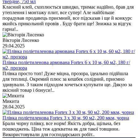
твердне, 750 мл
Класний клей, схоплюється швидко, тримає надійно, брав для
утеплення і монтажу плит, все супер! Але найбільше
порадував продавець приємний, все підсказав і ще й конкурс
якийсь прикольний провів . Буду брати ще! Знижка за відгук
гарна!..
Вікторія Лисенко
29.04.2025
Плівка поліетиленова армована Fortex 6 x 10 м, 60 м2, 180 г/
м2, прозора
Плівка просто топ! Дуже міцна, прозора, ідеально підійшла
для теплиці. Окремий плюс за кешбек солідний, приємно
здивували. З таким підходом хочеться купувати ще. Дякую за
якісний товар і бонуси!..
Микита
28.04.2025
Плівка поліетиленова Fortex 3 х 30 м, 90 м2, 200 мкм, чорна
Брали чорну плівку, все норм! Якість добра, щільна, без
пошкоджень. Ціна теж адекватна як для такої товщини.
Використовували для господарських робіт..