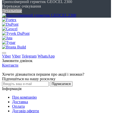
Триполімерний герметик GEOCEL 2300
Переважає очікування
Детальніше
Viber
Viber
Telegram
WhatsApp
Замовити дзвінок
Контакти
Хочете дізнаватися першим про акції і знижки?
Підпишіться на нашу розсилку
Підписатися
Інформація
Про компанію
Доставка
Оплата
Договір оферти