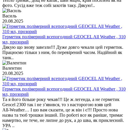
Тепло тримає, дощ не капає, шви міцні, края посилені як на
фото. Сусід вже теж собі захотів таку. Дякую!..
Василь
20.08.2025
Герметик полімерний всепогодний GEOCEL All Weather , 310
мл, прозорий
Дякую що знову завезли!!! Дуже довго чекали цей герметик.
Працюємо тільки з ним, бо перевірений часом. Надійний як
танк..
Валентин
20.08.2025
Герметик полімерний всепогодний GEOCEL All Weather , 310
мл, прозорий
Та я його більше року чекав!!! Це ж легенда, а не герметик
Geocel 2300 так і не з’явився, то з насторогою взяв цей
All‑Weather… І шо вам сказати, це ж він і є!!! Просто нова
назва та тюб трошки інший. По роботі все як раніше, тримає
намертво, не тече, не липне до рук, а до шва, як приклеєний.
УРА ..