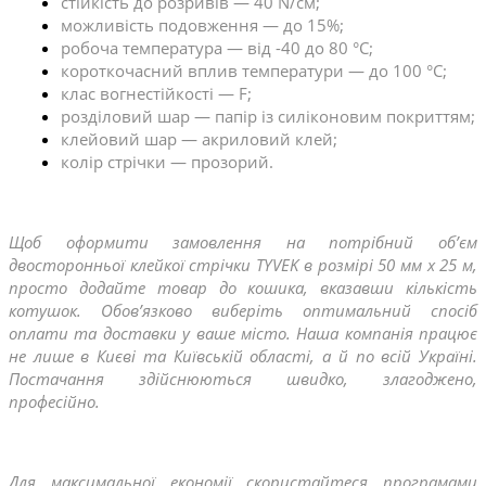
стійкість до розривів — 40 N/см;
можливість подовження — до 15%;
робоча температура — від -40 до 80 °C;
короткочасний вплив температури — до 100 °C;
клас вогнестійкості — F;
розділовий шар — папір із силіконовим покриттям;
клейовий шар — акриловий клей;
колір стрічки — прозорий.
Щоб оформити замовлення на потрібний об’єм 
двосторонньої клейкої стрічки TYVEK в розмірі 50 мм x 25 м, 
просто додайте товар до кошика, вказавши кількість 
котушок. Обов’язково виберіть оптимальний спосіб 
оплати та доставки у ваше місто. Наша компанія працює 
не лише в Києві та Київській області, а й по всій Україні. 
Постачання здійснюються швидко, злагоджено, 
професійно.
Для максимальної економії скористайтеся програмами 