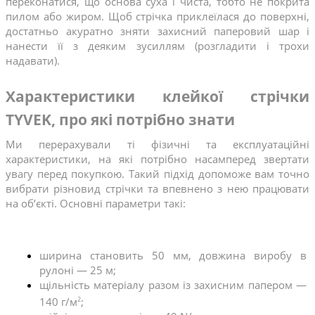
переконатися, що основа суха і чиста, тобто не покрита 
пилом або жиром. Щоб стрічка приклеїлася до поверхні, 
достатньо акуратно зняти захисний паперовий шар і 
нанести її з деяким зусиллям (розгладити і трохи 
надавати).
Характеристики клейкої стрічки 
TYVEK, про які потрібно знати
Ми перерахували ті фізичні та експлуатаційні 
характеристики, на які потрібно насамперед звертати 
увагу перед покупкою. Такий підхід допоможе вам точно 
вибрати різновид стрічки та впевнено з нею працювати 
на об’єкті. Основні параметри такі:
ширина становить 50 мм, довжина виробу в 
рулоні — 25 м;
щільність матеріалу разом із захисним папером — 
140 г/м
;
2