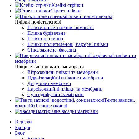
Клейкі стрічки
Стретч плівки
Плівки поліетиленові
Плівки поліетиленові
Плівки поліетиленові армовані
Плівка будівельна
Плівка теплична
Плівки поліетиленові, бар'єрні плівки
Сітка захисна, фасадна
Покрівельні плівки та
мембрани
Покрівельні плівки та мембрани
Вітрозахисні плівки та мембрани
Гідроізоляційні плівки та мембрани
Дифузійні мембрани
Пароізоляційні плівки та мембрани
Супердифузійні мембрани
Тенти захисні,
водостійкі, сонцезахисні
Фасадні матеріали
Відгуки
Бренди
Блог
Новини