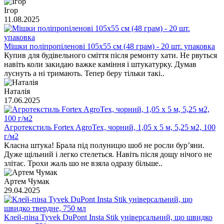
Ігор
11.08.2025
Мішки поліпропіленові 105х55 см (48 грам) - 20 шт. упаковка
Купив для будівельного сміття після ремонту хати. Не рвуться
навіть коли закидаю важке каміння і штукатурку. Думав
луснуть а ні тримають. Тепер беру тільки такі..
Наталія
17.06.2025
Агротекстиль Fortex AgroTex, чорний, 1,05 х 5 м, 5,25 м2, 100
г/м2
Класна штука! Брала під полуницю шоб не росли бур’яни.
Дуже щільний і легко стелеться. Навіть після дощу нічого не
злітає. Трохи жаль шо не взяла одразу більше..
Артем Чумак
29.04.2025
Клей-піна Tyvek DuPont Insta Stik універсальний, що швидко