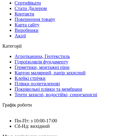
Сертифікати
Стати Дилером
Контакти
Повернення товару
Карта сайту
Виробники
Акції
Категорії
Агротканина, Геотекстиль
Гідроізоляція фундаменту
Герметики, монтажні піни
Картон малярний, папір захисний
Клейкі стрічки
Плівки поліетиленові
Покрівельні плівки та мембрани
Тенти захисні, водостійкі, сонцезахисні
Графік роботи
Пн-Пт: з 10:00-17:00
Сб-Нд: вихідний