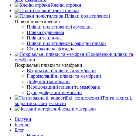
Клейкі стрічки
Стретч плівки
Плівки поліетиленові
Плівки поліетиленові
Плівки поліетиленові армовані
Плівка будівельна
Плівка теплична
Плівки поліетиленові, бар'єрні плівки
Сітка захисна, фасадна
Покрівельні плівки та
мембрани
Покрівельні плівки та мембрани
Вітрозахисні плівки та мембрани
Гідроізоляційні плівки та мембрани
Дифузійні мембрани
Пароізоляційні плівки та мембрани
Супердифузійні мембрани
Тенти захисні,
водостійкі, сонцезахисні
Фасадні матеріали
Відгуки
Бренди
Блог
Новини