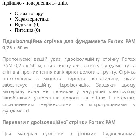
підійшло - повернення 14 днів.
Огляд товару
Характеристики
Відгуків (0)
Питання
(0)
Гідроізоляційна стрічка для фундамента Fortex PAM 
0,25 х 50 м
Пропонуємо вашій увазі гідроізоляційну стрічку Fortex 
PAM 0,25 х 50 м, призначену для захисту фундаменту та 
стін від проникнення капілярної вологи з ґрунту. Стрічка 
виготовлена з міцного чорного поліетилену, який 
забезпечує надійну гідроізоляцію. Завдяки цьому 
матеріалу вода не проникає у внутрішні конструкції, 
запобігаючи утворенню вологи на стінах і протягам, 
спричиненим нерівностями та мікротріщинами у 
фундаменті.
Переваги гідроізоляційної стрічки Fortex PAM
Цей матеріал сумісний з різними будівельними 