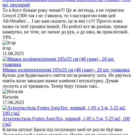
мл, прозорий
Та я його більше року чекав!!! Це ж легенда, а не герметик
Geocel 2300 так і не з’явився, то з насторогою взяв цей
All‑Weather… І шо вам сказати, це ж він і є!!! Просто нова
назва та тюб трошки інший. По роботі все як раніше, тримає
намертво, не тече, не липне до рук, а до шва, як приклеєний.
УРА ..
Ігор
11.08.2025
Мішки поліпропіленові 105х55 см (48 грам) - 20 шт. упаковка
Купив для будівельного сміття після ремонту хати. Не рвуться
навіть коли закидаю важке каміння і штукатурку. Думав
луснуть а ні тримають. Тепер беру тільки такі..
Наталія
17.06.2025
Агротекстиль Fortex AgroTex, чорний, 1,05 х 5 м, 5,25 м2, 100
г/м2
Класна штука! Брала під полуницю шоб не росли бур’яни.
Дуже щільний і легко стелеться. Навіть після дощу нічого не