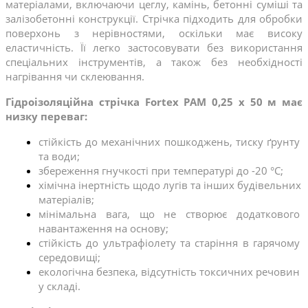
матеріалами, включаючи цеглу, камінь, бетонні суміші та 
залізобетонні конструкції. Стрічка підходить для обробки 
поверхонь з нерівностями, оскільки має високу 
еластичність. Її легко застосовувати без використання 
спеціальних інструментів, а також без необхідності 
нагрівання чи склеювання.
Гідроізоляційна стрічка Fortex PAM 0,25 х 50 м має 
низку переваг:
стійкість до механічних пошкоджень, тиску ґрунту 
та води;
збереження гнучкості при температурі до -20 °C;
хімічна інертність щодо лугів та інших будівельних 
матеріалів;
мінімальна вага, що не створює додаткового 
навантаження на основу;
стійкість до ультрафіолету та старіння в гарячому 
середовищі;
екологічна безпека, відсутність токсичних речовин 
у складі.