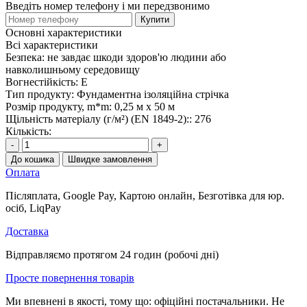
Введіть номер телефону і ми передзвонимо
Купити
Основні характеристики
Всі характеристики
Безпека:
не завдає шкоди здоров'ю людини або
навколишньому середовищу
Вогнестійкість:
E
Тип продукту:
Фундаментна ізоляційна стрічка
Розмір продукту, m*m:
0,25 м х 50 м
Щільність матеріалу (г/м²) (EN 1849-2)::
276
Кількість:
-
+
До кошика
Швидке замовлення
Оплата
Післяплата, Google Pay, Картою онлайн, Безготівка для юр.
осіб, LiqPay
Доставка
Відправляємо протягом 24 годин (робочі дні)
Просте повернення товарів
Ми впевнені в якості, тому що: офіційні постачальники. Не