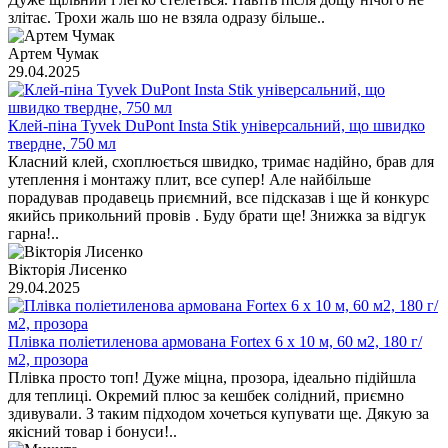
злітає. Трохи жаль шо не взяла одразу більше..
Артем Чумак
29.04.2025
Клей-піна Tyvek DuPont Insta Stik універсальний, що швидко
твердне, 750 мл
Класний клей, схоплюється швидко, тримає надійно, брав для
утеплення і монтажу плит, все супер! Але найбільше
порадував продавець приємний, все підсказав і ще й конкурс
якийсь прикольний провів . Буду брати ще! Знижка за відгук
гарна!..
Вікторія Лисенко
29.04.2025
Плівка поліетиленова армована Fortex 6 x 10 м, 60 м2, 180 г/
м2, прозора
Плівка просто топ! Дуже міцна, прозора, ідеально підійшла
для теплиці. Окремий плюс за кешбек солідний, приємно
здивували. З таким підходом хочеться купувати ще. Дякую за
якісний товар і бонуси!..