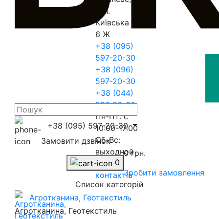
вул.
Київська
6 Ж
+38 (095)
597-20-30
+38 (096)
597-20-30
+38 (044)
597-20-30
Пн-Пт: с
+38 (095) 597-20-30
10:00-17:00
Сб-Вс:
Замовити дзвінок
выходной
0 грн.
0
До
Зробити замовлення
контактів
Список категорій
Агротканина, Геотекстиль
Агротканина, Геотекстиль