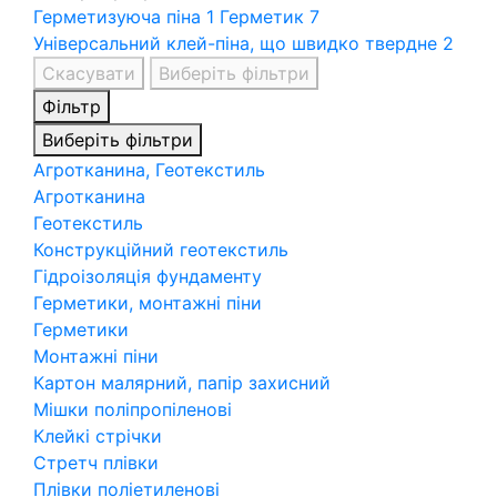
Герметизуюча піна
1
Герметик
7
Універсальний клей-піна, що швидко твердне
2
Скасувати
Виберіть фільтри
Фільтр
Виберіть фільтри
Агротканина, Геотекстиль
Агротканина
Геотекстиль
Конструкційний геотекстиль
Гідроізоляція фундаменту
Герметики, монтажні піни
Герметики
Монтажні піни
Картон малярний, папір захисний
Мішки поліпропіленові
Клейкі стрічки
Стретч плівки
Плівки поліетиленові