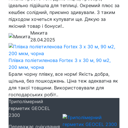
ідеально підійшла для теплиці. Окремий плюс за
кешбек солідний, приємно здивували. З таким
підходом хочеться купувати ще. Дякую за
якісний товар і бонуси!..
Микита
28.04.2025
Плівка поліетиленова Fortex 3 х 30 м, 90 м2,
200 мкм, чорна
Брали чорну плівку, все норм! Якість добра,
щільна, без пошкоджень. Ціна теж адекватна як
для такої товщини. Використовували для
господарських робіт..
Триполімерний
герметик GEOCEL
2300
Переважає очікування