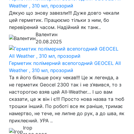
Weather , 310 мл, прозорий
Дякую що знову завезли!!! Дуже довго чекали
цей герметик. Працюємо тільки з ним, бо
перевірений часом. Надійний як танк..
Валентин
20.08.2025
Герметик полімерний всепогодний GEOCEL All
Weather , 310 мл, прозорий
Та я його більше року чекав!!! Це ж легенда, а
не герметик Geocel 2300 так і не з’явився, то з
насторогою взяв цей All‑Weather… І шо вам
сказати, це ж він і є!!! Просто нова назва та тюб
трошки інший. По роботі все як раніше, тримає
намертво, не тече, не липне до рук, а до шва, як
приклеєний. УРА ..
Ігор