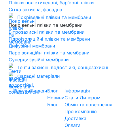
Плівки поліетиленові, бар'єрні плівки
Сітка захисна, фасадна
Покрівельні плівки та мембрани
Покрівельні плівки та мембрани
Вітрозахисні плівки та мембрани
Гідроізоляційні плівки та мембрани
Дифузійні мембрани
Пароізоляційні плівки та мембрани
Супердифузійні мембрани
Тенти захисні, водостійкі, сонцезахисні
Фасадні матеріали
Відгуки
Бренди
Блог
Інформація
Новини
Стати Дилером
Блог
Обмін та повернення
Про компанію
Доставка
Оплата