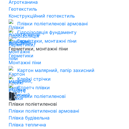
Агротканина
Геотекстиль
Конструкційний геотекстиль
Плівки поліетиленові армовані
Гідроізоляція фундаменту
Герметики, монтажні піни
Герметики, монтажні піни
Герметики
Монтажні піни
Картон малярний, папір захисний
Клейкі стрічки
Стретч плівки
Плівки поліетиленові
Плівки поліетиленові
Плівки поліетиленові армовані
Плівка будівельна
Плівка теплична