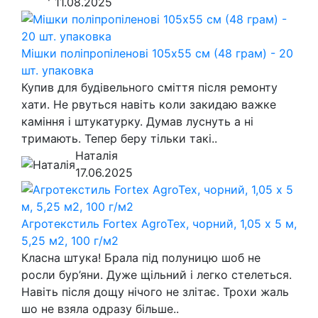
11.08.2025
Мішки поліпропіленові 105х55 см (48 грам) - 20
шт. упаковка
Купив для будівельного сміття після ремонту
хати. Не рвуться навіть коли закидаю важке
каміння і штукатурку. Думав луснуть а ні
тримають. Тепер беру тільки такі..
Наталія
17.06.2025
Агротекстиль Fortex AgroTex, чорний, 1,05 х 5 м,
5,25 м2, 100 г/м2
Класна штука! Брала під полуницю шоб не
росли бур’яни. Дуже щільний і легко стелеться.
Навіть після дощу нічого не злітає. Трохи жаль
шо не взяла одразу більше..