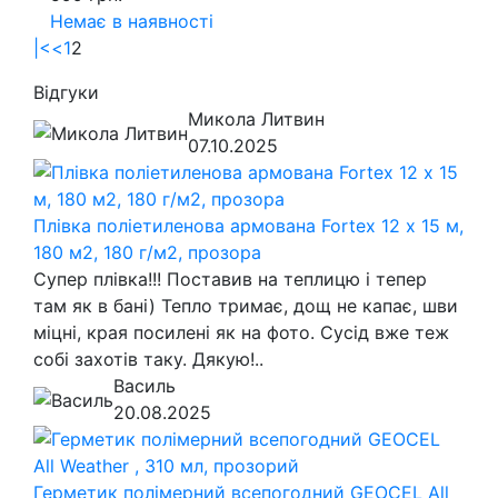
Немає в наявності
|<
<
1
2
Відгуки
Микола Литвин
07.10.2025
Плівка поліетиленова армована Fortex 12 х 15 м,
180 м2, 180 г/м2, прозора
Супер плівка!!! Поставив на теплицю і тепер
там як в бані) Тепло тримає, дощ не капає, шви
міцні, края посилені як на фото. Сусід вже теж
собі захотів таку. Дякую!..
Василь
20.08.2025
Герметик полімерний всепогодний GEOCEL All