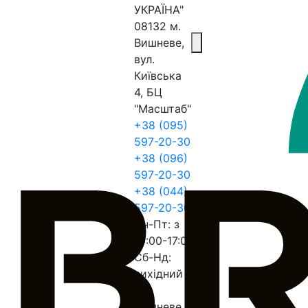
УКРАЇНА"
08132 м.
Вишневе,
вул.
Київська
4, БЦ
"Масштаб"
+38 (095)
597-20-30
+38 (096)
597-20-30
+38 (044)
597-20-30
Пн-Пт: з
10:00-17:00
Сб-Нд:
вихідний
м.
Вишневе,