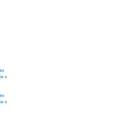
ex
мм х