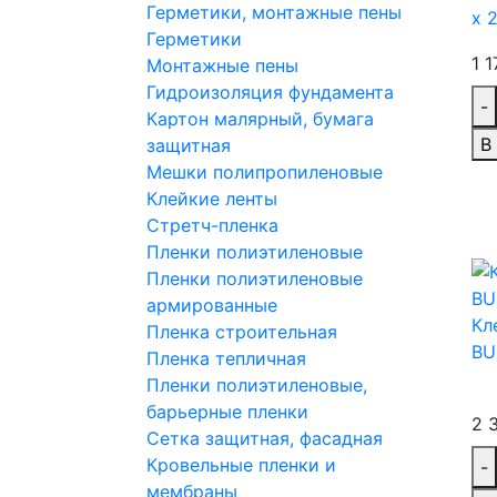
Герметики, монтажные пены
x 
Герметики
1 1
Монтажные пены
Гидроизоляция фундамента
-
Картон малярный, бумага
В
защитная
Мешки полипропиленовые
Клейкие ленты
Стретч-пленка
Пленки полиэтиленовые
Пленки полиэтиленовые
армированные
Кл
Пленка строительная
BU
Пленка тепличная
Пленки полиэтиленовые,
барьерные пленки
2 3
Сетка защитная, фасадная
Кровельные пленки и
-
мембраны