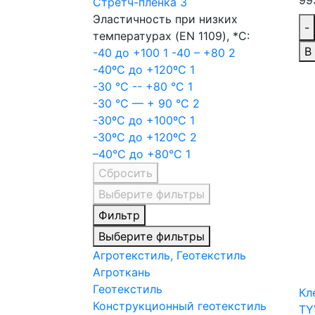
99
Стретч-пленка
3
Эластичность при низких
-
температурах (EN 1109), *С:
В
-40 до +100
1
-40 – +80
2
-40ºС до +120ºС
1
-30 °C -- +80 °C
1
-30 °C — + 90 °C
2
-30ºС до +100ºС
1
-30ºС до +120ºС
2
–40°C до +80°C
1
Сбросить
Выберите фильтры
Фильтр
Выберите фильтры
Агротекстиль, Геотекстиль
Агроткань
Геотекстиль
Кл
Конструкционный геотекстиль
TY