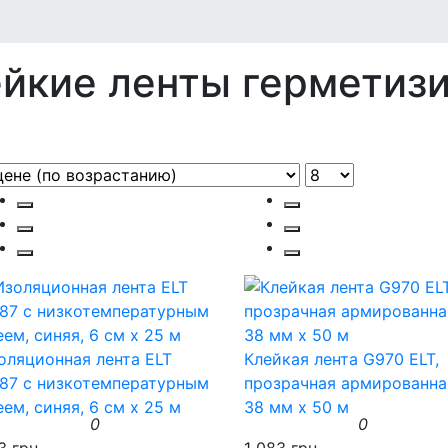
йкие ленты герметиз
оляционная лента ELT
Клейкая лента G970 ELT,
87 с низкотемпературным
прозрачная армированна
еем, синяя, 6 см x 25 м
38 мм х 50 м
0
0