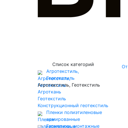
Список категорий
От
Агротекстиль,
Геотекстиль
Агротекстиль, Геотекстиль
Агроткань
Геотекстиль
Конструкционный геотекстиль
Пленки полиэтиленовые
армированные
Герметики, монтажные