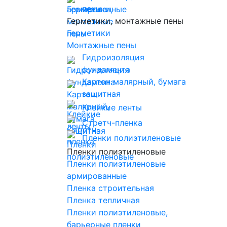
пены
Герметики, монтажные пены
Герметики
Монтажные пены
Гидроизоляция
фундамента
Картон малярный, бумага
защитная
Клейкие ленты
Стретч-пленка
Пленки полиэтиленовые
Пленки полиэтиленовые
Пленки полиэтиленовые
армированные
Пленка строительная
Пленка тепличная
Пленки полиэтиленовые,
барьерные пленки