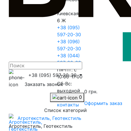
ул.
Киевская
6 Ж
+38 (095)
597-20-30
+38 (096)
597-20-30
+38 (044)
597-20-30
Пн-Пт: с
+38 (095) 597-20-30
10:00-17:00
Сб-Вс:
Заказать звонок
выходной
0 грн.
0
Перейти в
Оформить заказ
контакты
Список категорий
Агротекстиль, Геотекстиль
Агротекстиль, Геотекстиль