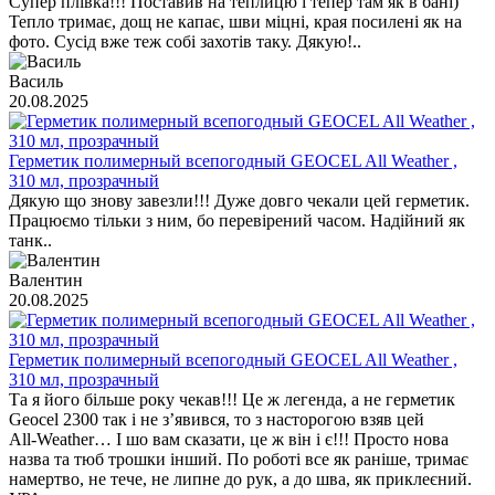
Супер плівка!!! Поставив на теплицю і тепер там як в бані)
Тепло тримає, дощ не капає, шви міцні, края посилені як на
фото. Сусід вже теж собі захотів таку. Дякую!..
Василь
20.08.2025
Герметик полимерный всепогодный GEOCEL All Weather ,
310 мл, прозрачный
Дякую що знову завезли!!! Дуже довго чекали цей герметик.
Працюємо тільки з ним, бо перевірений часом. Надійний як
танк..
Валентин
20.08.2025
Герметик полимерный всепогодный GEOCEL All Weather ,
310 мл, прозрачный
Та я його більше року чекав!!! Це ж легенда, а не герметик
Geocel 2300 так і не з’явився, то з насторогою взяв цей
All‑Weather… І шо вам сказати, це ж він і є!!! Просто нова
назва та тюб трошки інший. По роботі все як раніше, тримає
намертво, не тече, не липне до рук, а до шва, як приклеєний.