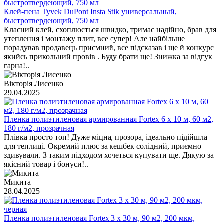
Клей-пена Tyvek DuPont Insta Stik универсальный,
быстротвердеющий, 750 мл
Класний клей, схоплюється швидко, тримає надійно, брав для
утеплення і монтажу плит, все супер! Але найбільше
порадував продавець приємний, все підсказав і ще й конкурс
якийсь прикольний провів . Буду брати ще! Знижка за відгук
гарна!..
Вікторія Лисенко
29.04.2025
Пленка полиэтиленовая армированная Fortex 6 x 10 м, 60 м2,
180 г/м2, прозрачная
Плівка просто топ! Дуже міцна, прозора, ідеально підійшла
для теплиці. Окремий плюс за кешбек солідний, приємно
здивували. З таким підходом хочеться купувати ще. Дякую за
якісний товар і бонуси!..
Микита
28.04.2025
Пленка полиэтиленовая Fortex 3 х 30 м, 90 м2, 200 мкм,