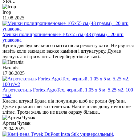
УРА ..
Ігор
11.08.2025
Мешки полипропиленовые 105х55 см (48 грамм) - 20 шт.
упаковка
Купив для будівельного сміття після ремонту хати. Не рвуться
навіть коли закидаю важке каміння і штукатурку. Думав
луснуть а ні тримають. Тепер беру тільки такі..
Наталія
17.06.2025
Агротекстиль Fortex AgroTex, черный, 1,05 х 5 м, 5,25 м2, 100
г/м2
Класна штука! Брала під полуницю шоб не росли бур’яни.
Дуже щільний і легко стелеться. Навіть після дощу нічого не
злітає. Трохи жаль шо не взяла одразу більше..
Артем Чумак
29.04.2025