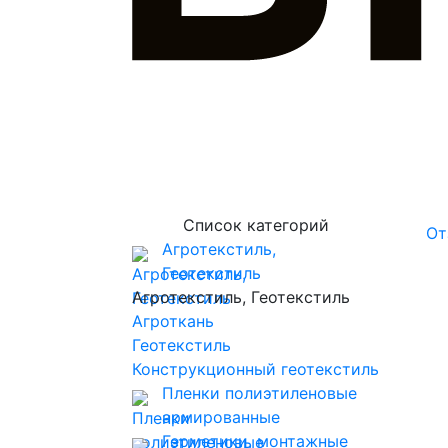
Список категорий
От
Агротекстиль,
Геотекстиль
Агротекстиль, Геотекстиль
Агроткань
Геотекстиль
Конструкционный геотекстиль
Пленки полиэтиленовые
армированные
Герметики, монтажные