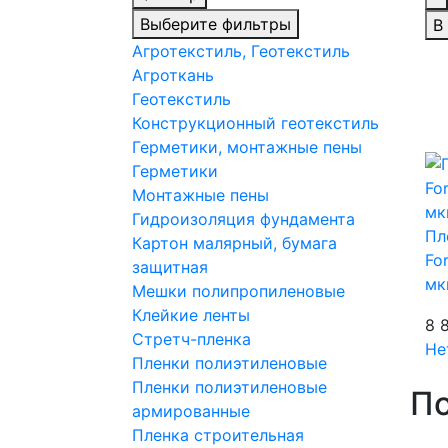
Выберите фильтры
В
Агротекстиль, Геотекстиль
Агроткань
Геотекстиль
Конструкционный геотекстиль
Герметики, монтажные пены
Герметики
Монтажные пены
Гидроизоляция фундамента
Пл
Картон малярный, бумага
Fo
защитная
мк
Мешки полипропиленовые
Клейкие ленты
8 
Стретч-пленка
Не
Пленки полиэтиленовые
Пленки полиэтиленовые
По
армированные
Пленка строительная