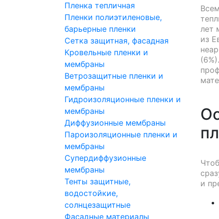
Пленка тепличная
Всем
Пленки полиэтиленовые,
тепл
барьерные пленки
лет 
из Е
Сетка защитная, фасадная
неар
Кровельные пленки и
(6%)
мембраны
проф
Ветрозащитные пленки и
мате
мембраны
Гидроизоляционные пленки и
Ос
мембраны
Диффузионные мембраны
пл
Пароизоляционные пленки и
мембраны
Супердиффузионные
Чтоб
мембраны
сраз
Тенты защитные,
и пр
водостойкие,
солнцезащитные
Фасадные материалы