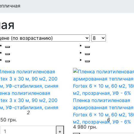
епличная
ная
енка полиэтиленовая
rtex 3 х 30 м, 90 м2, 200
Пленка полиэтиленовая
м, УФ-стабилизия, синяя
армированная тепличная
2
Fortex 6 x 10 м, 60 м2, 18
750 грн.
6
м2, прозрачная, УФ - 6%
4 980 грн.
+