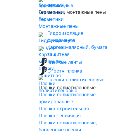
пены
Герметики, монтажные пены
Герметики
Монтажные пены
Гидроизоляция
фундамента
Картон малярный, бумага
защитная
Клейкие ленты
Стретч-пленка
Пленки полиэтиленовые
Пленки полиэтиленовые
Пленки полиэтиленовые
армированные
Пленка строительная
Пленка тепличная
Пленки полиэтиленовые,
барьерные пленки