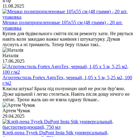
Ігор
11.08.2025
Мешки полипропиленовые 105х55 см (48 грамм) - 20 шт.
упаковка
Купив для будівельного сміття після ремонту хати. Не рвуться
навіть коли закидаю важке каміння і штукатурку. Думав
луснуть а ні тримають. Тепер беру тільки такі..
Наталія
17.06.2025
Агротекстиль Fortex AgroTex, черный, 1,05 х 5 м, 5,25 м2, 100
г/м2
Класна штука! Брала під полуницю шоб не росли бур’яни.
Дуже щільний і легко стелеться. Навіть після дощу нічого не
злітає. Трохи жаль шо не взяла одразу більше..
Артем Чумак
29.04.2025
Клей-пена Tyvek DuPont Insta Stik универсальный,