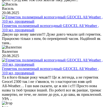
Василь
20.08.2025
Герметик полимерный всепогодный GEOCEL All Weather ,
310 мл, прозрачный
Дякую що знову завезли!!! Дуже довго чекали цей герметик.
Працюємо тільки з ним, бо перевірений часом. Надійний як
танк..
Валентин
20.08.2025
Герметик полимерный всепогодный GEOCEL All Weather ,
310 мл, прозрачный
Та я його більше року чекав!!! Це ж легенда, а не герметик
Geocel 2300 так і не з’явився, то з насторогою взяв цей
All‑Weather… І шо вам сказати, це ж він і є!!! Просто нова
назва та тюб трошки інший. По роботі все як раніше, тримає
намертво, не тече, не липне до рук, а до шва, як приклеєний.
УРА ..