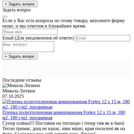
+ Задать вопрос
Задать вопрос
Если у Вас есть вопросы по этому товару, заполните форму
ниже, и мы ответим в ближайшее время.
Email
(Для уведомления об ответе)
+ Задать вопрос
Последние отзывы
Микола Литвин
07.10.2025
Пленка полиэтиленовая армированная Fortex 12 х 15 м, 180
м2, 180 г/м2, прозрачная
Супер плівка!!! Поставив на теплицю і тепер там як в бані)
Тепло тримає, дощ не капає, шви міцні, края посилені як на
фото. Сусід вже теж собі захотів таку. Дякую!..