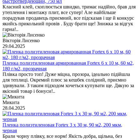
быстротвердеющий, 750 мл
Класний клей, схоплюється швидко, тримає надійно, брав для
утеплення і монтажу плит, все супер! Але найбільше
порадував продавець приємний, все підсказав і ще й конкурс
якийсь прикольний провів . Буду брати ще! Знижка за відгук
гарна!..
Вікторія Лисенко
29.04.2025
Пленка полиэтиленовая армированная Fortex 6 x 10 м, 60 м2,
180 г/м2, прозрачная
Плівка просто топ! Дуже міцна, прозора, ідеально підійшла
для теплиці. Окремий плюс за кешбек солідний, приємно
здивували. З таким підходом хочеться купувати ще. Дякую за
якісний товар і бонуси!..
Микита
28.04.2025
Пленка полиэтиленовая Fortex 3 х 30 м, 90 м2, 200 мкм,
черная
Брали чорну плівку, все норм! Якість добра, щільна, без