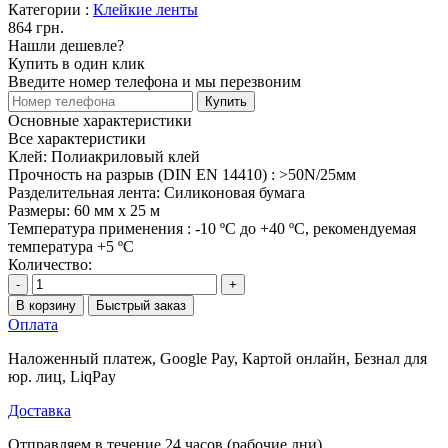
Категории :
Клейкие ленты
864 грн.
Нашли дешевле?
Купить в один клик
Введите номер телефона и мы перезвоним
Купить
Основные характеристики
Все характеристики
Клей:
Полиакриловый клей
Прочность на разрыв (DIN EN 14410) :
>50N/25мм
Разделительная лента:
Силиконовая бумага
Размеры:
60 мм x 25 м
Температура применения :
-10 ºC до +40 ºC, рекомендуемая
температура +5 ºC
Количество:
-
+
В корзину
Быстрый заказ
Оплата
Наложенный платеж, Google Pay, Картой онлайн, Безнал для
юр. лиц, LiqPay
Доставка
Отправляем в течение 24 часов (рабочие дни)