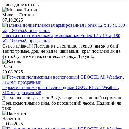
Последние отзывы
Микола Литвин
07.10.2025
Пленка полиэтиленовая армированная Fortex 12 х 15 м, 180
м2, 180 г/м2, прозрачная
Супер плівка!!! Поставив на теплицю і тепер там як в бані)
Тепло тримає, дощ не капає, шви міцні, края посилені як на
фото. Сусід вже теж собі захотів таку. Дякую!..
Василь
20.08.2025
Герметик полимерный всепогодный GEOCEL All Weather ,
310 мл, прозрачный
Дякую що знову завезли!!! Дуже довго чекали цей герметик.
Працюємо тільки з ним, бо перевірений часом. Надійний як
танк..
Валентин
20.08.2025