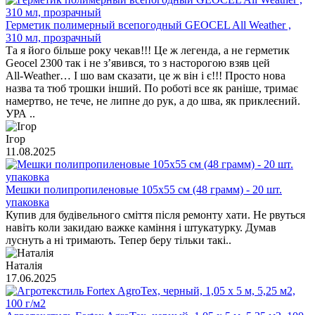
Герметик полимерный всепогодный GEOCEL All Weather ,
310 мл, прозрачный
Та я його більше року чекав!!! Це ж легенда, а не герметик
Geocel 2300 так і не з’явився, то з насторогою взяв цей
All‑Weather… І шо вам сказати, це ж він і є!!! Просто нова
назва та тюб трошки інший. По роботі все як раніше, тримає
намертво, не тече, не липне до рук, а до шва, як приклеєний.
УРА ..
Ігор
11.08.2025
Мешки полипропиленовые 105х55 см (48 грамм) - 20 шт.
упаковка
Купив для будівельного сміття після ремонту хати. Не рвуться
навіть коли закидаю важке каміння і штукатурку. Думав
луснуть а ні тримають. Тепер беру тільки такі..
Наталія
17.06.2025