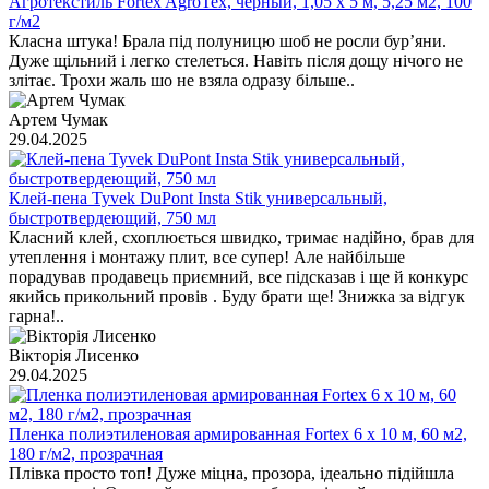
Агротекстиль Fortex AgroTex, черный, 1,05 х 5 м, 5,25 м2, 100
г/м2
Класна штука! Брала під полуницю шоб не росли бур’яни.
Дуже щільний і легко стелеться. Навіть після дощу нічого не
злітає. Трохи жаль шо не взяла одразу більше..
Артем Чумак
29.04.2025
Клей-пена Tyvek DuPont Insta Stik универсальный,
быстротвердеющий, 750 мл
Класний клей, схоплюється швидко, тримає надійно, брав для
утеплення і монтажу плит, все супер! Але найбільше
порадував продавець приємний, все підсказав і ще й конкурс
якийсь прикольний провів . Буду брати ще! Знижка за відгук
гарна!..
Вікторія Лисенко
29.04.2025
Пленка полиэтиленовая армированная Fortex 6 x 10 м, 60 м2,
180 г/м2, прозрачная
Плівка просто топ! Дуже міцна, прозора, ідеально підійшла