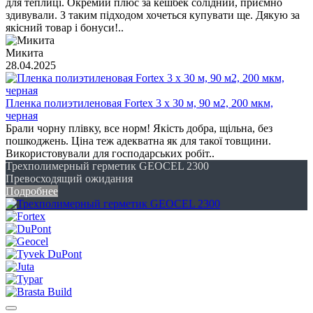
для теплиці. Окремий плюс за кешбек солідний, приємно
здивували. З таким підходом хочеться купувати ще. Дякую за
якісний товар і бонуси!..
Микита
28.04.2025
Пленка полиэтиленовая Fortex 3 х 30 м, 90 м2, 200 мкм,
черная
Брали чорну плівку, все норм! Якість добра, щільна, без
пошкоджень. Ціна теж адекватна як для такої товщини.
Використовували для господарських робіт..
Трехполимерный герметик GEOCEL 2300
Превосходящий ожидания
Подробнее