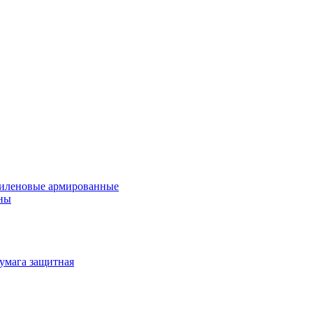
иленовые армированные
ны
умага защитная