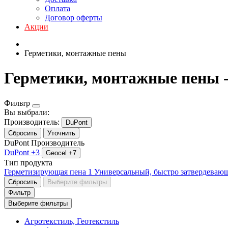
Оплата
Договор оферты
Акции
Герметики, монтажные пены
Герметики, монтажные пены -
Фильтр
Вы выбрали:
Производитель:
DuPont
Сбросить
Уточнить
DuPont
Производитель
DuPont
+3
Geocel
+7
Тип продукта
Герметизирующая пена
1
Универсальный, быстро затвердеваю
Сбросить
Выберите фильтры
Фильтр
Выберите фильтры
Агротекстиль, Геотекстиль