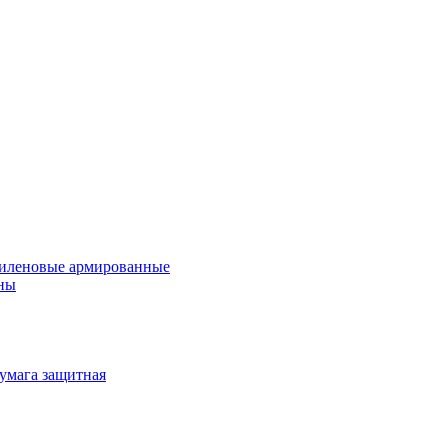
иленовые армированные
ны
умага защитная