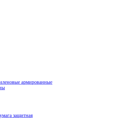
иленовые армированные
ны
умага защитная