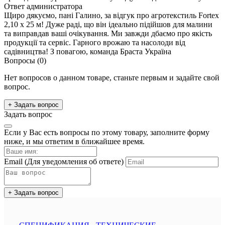
Ответ администратора
Щиро дякуємо, пані Галино, за відгук про агротекстиль Fortex
2,10 х 25 м! Дуже раді, що він ідеально підійшов для малини
та виправдав ваші очікування. Ми завжди дбаємо про якість
продукції та сервіс. Гарного врожаю та насолоди від
садівництва! З повагою, команда Браста Україна
Вопросы
(0)
Нет вопросов о данном товаре, станьте первым и задайте свой
вопрос.
+ Задать вопрос
Задать вопрос
Если у Вас есть вопросы по этому товару, заполните форму
ниже, и мы ответим в ближайшее время.
Email
(Для уведомления об ответе)
+ Задать вопрос