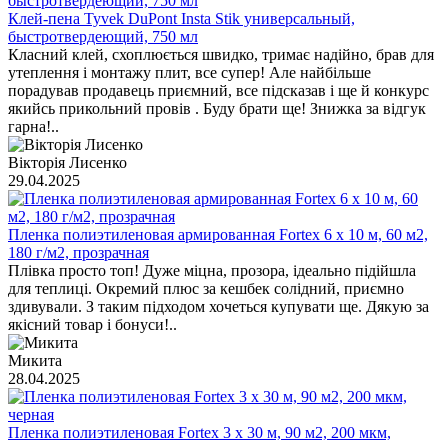
Клей-пена Tyvek DuPont Insta Stik универсальный,
быстротвердеющий, 750 мл
Класний клей, схоплюється швидко, тримає надійно, брав для
утеплення і монтажу плит, все супер! Але найбільше
порадував продавець приємний, все підсказав і ще й конкурс
якийсь прикольний провів . Буду брати ще! Знижка за відгук
гарна!..
Вікторія Лисенко
29.04.2025
Пленка полиэтиленовая армированная Fortex 6 x 10 м, 60 м2,
180 г/м2, прозрачная
Плівка просто топ! Дуже міцна, прозора, ідеально підійшла
для теплиці. Окремий плюс за кешбек солідний, приємно
здивували. З таким підходом хочеться купувати ще. Дякую за
якісний товар і бонуси!..
Микита
28.04.2025
Пленка полиэтиленовая Fortex 3 х 30 м, 90 м2, 200 мкм,