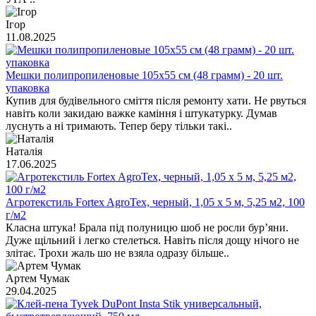
Ігор
11.08.2025
Мешки полипропиленовые 105х55 см (48 грамм) - 20 шт.
упаковка
Купив для будівельного сміття після ремонту хати. Не рвуться
навіть коли закидаю важке каміння і штукатурку. Думав
луснуть а ні тримають. Тепер беру тільки такі..
Наталія
17.06.2025
Агротекстиль Fortex AgroTex, черный, 1,05 х 5 м, 5,25 м2, 100
г/м2
Класна штука! Брала під полуницю шоб не росли бур’яни.
Дуже щільний і легко стелеться. Навіть після дощу нічого не
злітає. Трохи жаль шо не взяла одразу більше..
Артем Чумак
29.04.2025