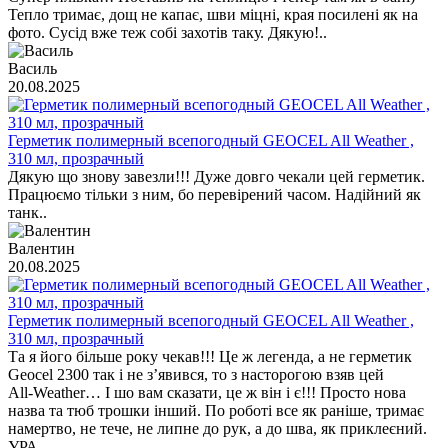
Тепло тримає, дощ не капає, шви міцні, края посилені як на
фото. Сусід вже теж собі захотів таку. Дякую!..
Василь
20.08.2025
Герметик полимерный всепогодный GEOCEL All Weather ,
310 мл, прозрачный
Дякую що знову завезли!!! Дуже довго чекали цей герметик.
Працюємо тільки з ним, бо перевірений часом. Надійний як
танк..
Валентин
20.08.2025
Герметик полимерный всепогодный GEOCEL All Weather ,
310 мл, прозрачный
Та я його більше року чекав!!! Це ж легенда, а не герметик
Geocel 2300 так і не з’явився, то з насторогою взяв цей
All‑Weather… І шо вам сказати, це ж він і є!!! Просто нова
назва та тюб трошки інший. По роботі все як раніше, тримає
намертво, не тече, не липне до рук, а до шва, як приклеєний.
УРА ..