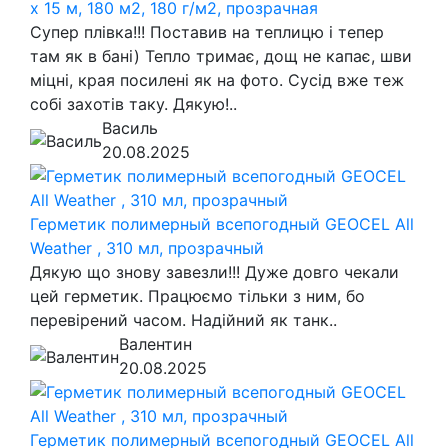
х 15 м, 180 м2, 180 г/м2, прозрачная
Супер плівка!!! Поставив на теплицю і тепер
там як в бані) Тепло тримає, дощ не капає, шви
міцні, края посилені як на фото. Сусід вже теж
собі захотів таку. Дякую!..
Василь
20.08.2025
Герметик полимерный всепогодный GEOCEL All
Weather , 310 мл, прозрачный
Дякую що знову завезли!!! Дуже довго чекали
цей герметик. Працюємо тільки з ним, бо
перевірений часом. Надійний як танк..
Валентин
20.08.2025
Герметик полимерный всепогодный GEOCEL All