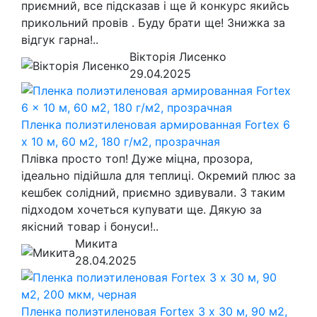
приємний, все підсказав і ще й конкурс якийсь
прикольний провів . Буду брати ще! Знижка за
відгук гарна!..
Вікторія Лисенко
29.04.2025
Пленка полиэтиленовая армированная Fortex 6
x 10 м, 60 м2, 180 г/м2, прозрачная
Плівка просто топ! Дуже міцна, прозора,
ідеально підійшла для теплиці. Окремий плюс за
кешбек солідний, приємно здивували. З таким
підходом хочеться купувати ще. Дякую за
якісний товар і бонуси!..
Микита
28.04.2025
Пленка полиэтиленовая Fortex 3 х 30 м, 90 м2,