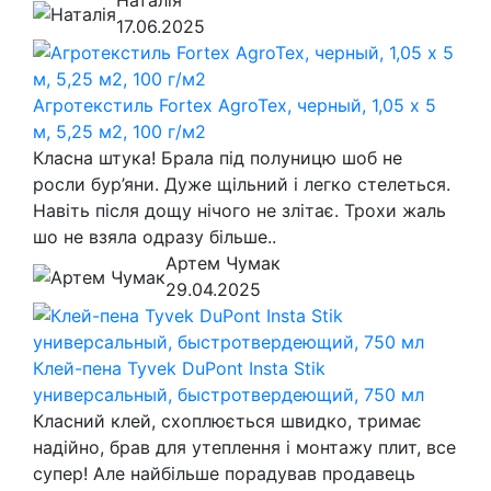
Наталія
17.06.2025
Агротекстиль Fortex AgroTex, черный, 1,05 х 5
м, 5,25 м2, 100 г/м2
Класна штука! Брала під полуницю шоб не
росли бур’яни. Дуже щільний і легко стелеться.
Навіть після дощу нічого не злітає. Трохи жаль
шо не взяла одразу більше..
Артем Чумак
29.04.2025
Клей-пена Tyvek DuPont Insta Stik
универсальный, быстротвердеющий, 750 мл
Класний клей, схоплюється швидко, тримає
надійно, брав для утеплення і монтажу плит, все
супер! Але найбільше порадував продавець