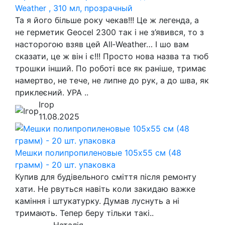
Weather , 310 мл, прозрачный
Та я його більше року чекав!!! Це ж легенда, а
не герметик Geocel 2300 так і не з’явився, то з
насторогою взяв цей All‑Weather… І шо вам
сказати, це ж він і є!!! Просто нова назва та тюб
трошки інший. По роботі все як раніше, тримає
намертво, не тече, не липне до рук, а до шва, як
приклеєний. УРА ..
Ігор
11.08.2025
Мешки полипропиленовые 105х55 см (48
грамм) - 20 шт. упаковка
Купив для будівельного сміття після ремонту
хати. Не рвуться навіть коли закидаю важке
каміння і штукатурку. Думав луснуть а ні
тримають. Тепер беру тільки такі..