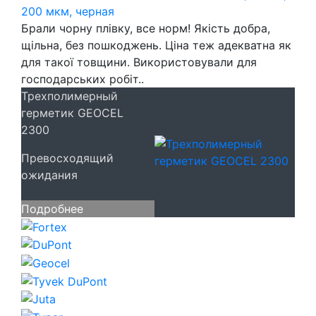
200 мкм, черная
Брали чорну плівку, все норм! Якість добра,
щільна, без пошкоджень. Ціна теж адекватна як
для такої товщини. Використовували для
господарських робіт..
Трехполимерный
герметик GEOCEL
2300
Превосходящий
ожидания
Подробнее