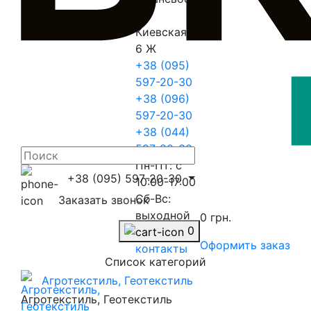
ул.
Киевская
6 Ж
+38 (095)
597-20-30
+38 (096)
597-20-30
+38 (044)
597-20-30
Пн-Пт: с
+38 (095) 597-20-30
10:00-17:00
Сб-Вс:
Заказать звонок
выходной
0 грн.
0
Перейти в
Оформить заказ
контакты
Список категорий
Агротекстиль, Геотекстиль
Агротекстиль, Геотекстиль