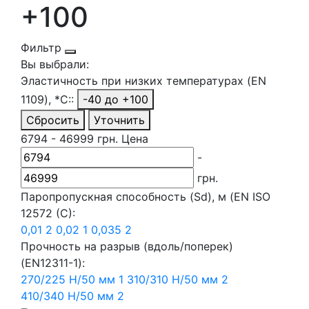
+100
Фильтр
Вы выбрали:
Эластичность при низких температурах (EN
1109), *С::
-40 до +100
Сбросить
Уточнить
6794
-
46999
грн.
Цена
-
грн.
Паропропускная способность (Sd), м (EN ISO
12572 (C):
0,01
2
0,02
1
0,035
2
Прочность на разрыв (вдоль/поперек)
(EN12311-1):
270/225 Н/50 мм
1
310/310 Н/50 мм
2
410/340 Н/50 мм
2