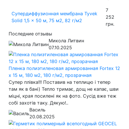
7
Супердиффузионная мембрана Tyvek
252
Solid 1,5 x 50 м, 75 м2, 82 г/м2
грн.
Последние отзывы
Микола Литвин
07.10.2025
Пленка полиэтиленовая армированная Fortex 12
х 15 м, 180 м2, 180 г/м2, прозрачная
Супер плівка!!! Поставив на теплицю і тепер
там як в бані) Тепло тримає, дощ не капає, шви
міцні, края посилені як на фото. Сусід вже теж
собі захотів таку. Дякую!..
Василь
20.08.2025