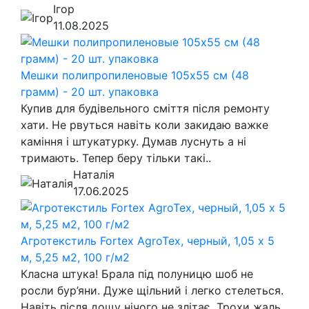
Ігор
11.08.2025
Мешки полипропиленовые 105х55 см (48
грамм) - 20 шт. упаковка
Купив для будівельного сміття після ремонту
хати. Не рвуться навіть коли закидаю важке
каміння і штукатурку. Думав луснуть а ні
тримають. Тепер беру тільки такі..
Наталія
17.06.2025
Агротекстиль Fortex AgroTex, черный, 1,05 х 5
м, 5,25 м2, 100 г/м2
Класна штука! Брала під полуницю шоб не
росли бур’яни. Дуже щільний і легко стелеться.
Навіть після дощу нічого не злітає. Трохи жаль