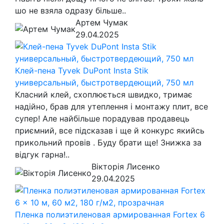
шо не взяла одразу більше..
Артем Чумак
29.04.2025
Клей-пена Tyvek DuPont Insta Stik
универсальный, быстротвердеющий, 750 мл
Класний клей, схоплюється швидко, тримає
надійно, брав для утеплення і монтажу плит, все
супер! Але найбільше порадував продавець
приємний, все підсказав і ще й конкурс якийсь
прикольний провів . Буду брати ще! Знижка за
відгук гарна!..
Вікторія Лисенко
29.04.2025
Пленка полиэтиленовая армированная Fortex 6