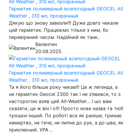
Герметик полимерный всепогодный GEOCEL All
Weather , 310 мл, прозрачный
Дякую що знову завезли!!! Дуже довго чекали
цей герметик. Працюємо тільки з ним, бо
перевірений часом. Надійний як танк..
Валентин
20.08.2025
Герметик полимерный всепогодный GEOCEL All
Weather , 310 мл, прозрачный
Та я його більше року чекав!!! Це ж легенда, а
не герметик Geocel 2300 так і не з’явився, то з
насторогою взяв цей All‑Weather… І шо вам
сказати, це ж він і є!!! Просто нова назва та тюб
трошки інший. По роботі все як раніше, тримає
намертво, не тече, не липне до рук, а до шва, як
приклеєний. УРА ..