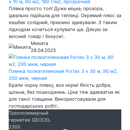
x 10 м, 60 м2, 180 г/м2, прозрачная
Плівка просто топ! Дуже міцна, прозора,
ідеально підійшла для теплиці. Окремий плюс за
кешбек солідний, приємно здивували. З таким
підходом хочеться купувати ще. Дякую за
якісний товар і бонуси!..
Микита
28.04.2025
Пленка полиэтиленовая Fortex 3 х 30 м, 90 м2,
200 мкм, черная
Брали чорну плівку, все норм! Якість добра,
щільна, без пошкоджень. Ціна теж адекватна як
для такої товщини. Використовували для
господарських робіт..
Трехполимерный
герметик GEOCEL
2300