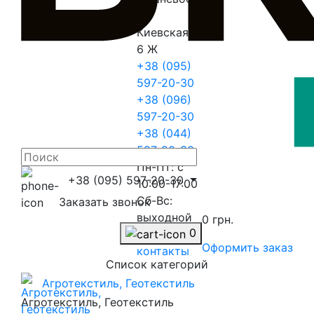
ул.
Киевская
6 Ж
+38 (095)
597-20-30
+38 (096)
597-20-30
+38 (044)
597-20-30
Пн-Пт: с
+38 (095) 597-20-30
10:00-17:00
Сб-Вс:
Заказать звонок
выходной
0 грн.
0
Перейти в
Оформить заказ
контакты
Список категорий
Агротекстиль, Геотекстиль
Агротекстиль, Геотекстиль