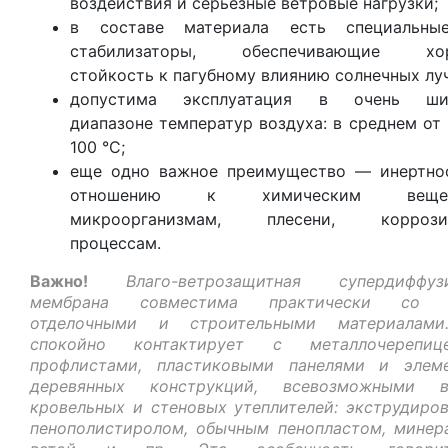
воздействия и серьезные ветровые нагрузки;
в составе материала есть специальны
стабилизаторы, обеспечивающие хо
стойкость к пагубному влиянию солнечных лу
допустима эксплуатация в очень ши
диапазоне температур воздуха: в среднем от 
100 °C;
еще одно важное преимущество — инертно
отношению к химическим вещест
микроорганизмам, плесени, коррози
процессам.
Важно!
Влаго-ветрозащитная супердиффуз
мембрана совместима практически со 
отделочными и строительными материалами
спокойно контактирует с металлочерепи
профлистами, пластиковыми панелями и элем
деревянных конструкций, всевозможными в
кровельных и стеновых утеплителей: экструдиро
пенополистиролом, обычным пенопластом, минер