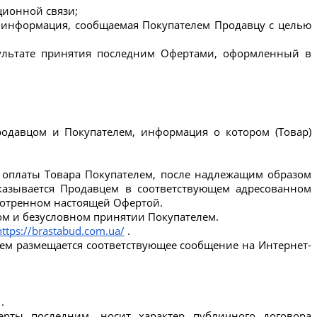
ционной связи;
я информация, сообщаемая Покупателем Продавцу с целью 
ультате принятия последним Офертами, оформленный в 
одавцом и Покупателем, информация о котором (Товар) 
т оплаты Товара Покупателем, после надлежащим образом 
азывается Продавцем в соответствующем адресованном 
смотренном настоящей Офертой.
ом и безусловном принятии Покупателем.
https://brastabud.com.ua/
 .
 чем размещается соответствующее сообщение на Интернет-
 .
рты последним, носит характер публичного договора 