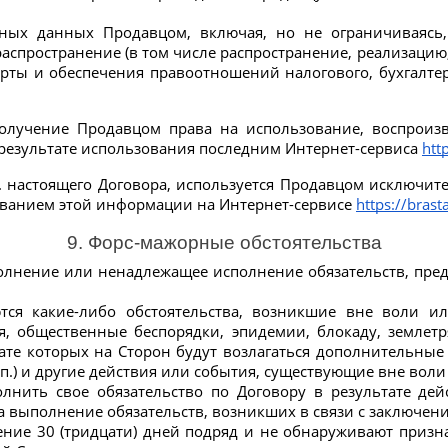
ных данных Продавцом, включая, но не ограничиваясь, 
спространение (в том числе распространение, реализацию, 
 и обеспечения правоотношений налогового, бухгалтерск
получение Продавцом права на использование, воспроизв
езультате использования последним Интернет-сервиса 
htt
.4. настоящего Договора, используется Продавцом исключит
ванием этой информации на Интернет-сервисе 
https://bras
9. Форс-мажорные обстоятельства
полнение или ненадлежащее исполнение обязательств, пред
тся какие-либо обстоятельства, возникшие вне воли и
, общественные беспорядки, эпидемии, блокаду, землет
тате которых на Сторон будут возлагаться дополнительные
п.) и другие действия или события, существующие вне воли
лнить свое обязательство по Договору в результате дей
а выполнение обязательств, возникших в связи с заключен
чение 30 (тридцати) дней подряд и не обнаруживают призн