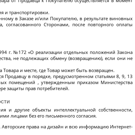
вара от Продавца к Покупателю осуществляется в момент 
ия и транспортировки.
анному в Заказе и/или Покупателю, в результате виновных 
а, согласованного Сторонами, после повторного оплаты 
994 г. №172 «О реализации отдельных положений Закона 
ства, не подлежащих обмену (возвращению), если они не 
 Товара и месте, где Товар может быть возвращен.
 Продавцу в порядке, предусмотренном статьями 8, 9, 13 
ных помещений , утвержденным приказом Министерства 
ре защиты прав потребителей.
ости
ия и другие объекты интеллектуальной собственности, 
ьими лицами без его письменного согласия.
. Авторские права на дизайн и всю информацию Интернет-