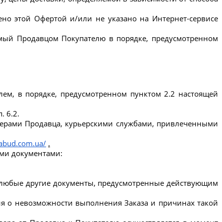
5.3. Покупатель самостоятельно выбирает способ осуществления оплаты заказанного Товара, если иное не оговорено этой Офертой и/или не указано на Интернет-сервисе 
емый Продавцом Покупателю в порядке, предусмотренном 
елем, в порядке, предусмотренном пунктом 2.2 настоящей 
. 6.2.
рьерами Продавца, курьерскими службами, привлеченными 
tabud.com.ua/
.
ими документами:
ы любые другие документы, предусмотренные действующим 
ия о невозможности выполнения Заказа и причинах такой 