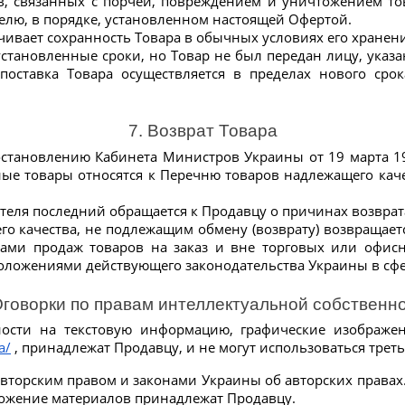
ов, связанных с порчей, повреждением и уничтожением то
телю, в порядке, установленном настоящей Офертой.
печивает сохранность Товара в обычных условиях его хранен
​в установленные сроки, но Товар не был передан лицу, указ
оставка Товара осуществляется в пределах нового срок
7. Возврат Товара
остановлению Кабинета Министров Украины от 19 марта 1
е товары относятся к Перечню товаров надлежащего каче
теля последний обращается к Продавцу о причинах возврата
о качества, не подлежащим обмену (возврату) возвращается
лами продаж товаров на заказ и вне торговых или офис
положениями действующего законодательства Украины в сфе
Оговорки по правам интеллектуальной собственн
ости на текстовую информацию, графические изображен
a/
 , принадлежат Продавцу, и не могут использоваться трет
авторским правом и законами Украины об авторских правах
оложение материалов принадлежат Продавцу.