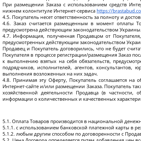
При размещении Заказа с использованием средств Интерн
нижнем колонтитуле Интернет-сервиса 
https://brastabud.c
4.5. Покупатель несет ответственность за полноту и дост
4.6. Заказ считается размещенным в момент оплаты То
предусмотрена действующим законодательством Украины
4.7. Информация, полученная Продавцом от Покупателя,
предусмотренных действующим законодательством Украи
Продавец и Покупатель договорились, что не будет счит
Покупателя в процессе регистрации/размещения Заказ пос
к выполнению взятых на себя обязательств, предусмотр
подрядчиков, исполнителей, агентов, консультантов, 
выполнения возложенных на них задач.
4.8. Принимая эту Оферту, Покупатель соглашается на 
Интернет-сайте и/или размещении Заказа. Покупатель так
хозяйственной деятельности Продавца (в частности, 
информации о количественных и качественных характерист
5.1. Оплата Товаров производится в национальной денеж
5.1.1. с использованием банковской платежной карты в р
5.1.2. любым другим способом по договоренности с Прода
5.2. Цена Договора определяется путем добавления цен в