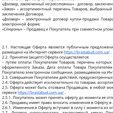
«Договор, заключенный на расстоянии»
 - договор, заключе
«Заказ»
 – ассортиментный перечень Товаров, выбранный П
заключения Договора.
«Договор»
 – электронный договор купли-продажи Товар
электронной форме;
«Стороны»
 – Продавец и Покупатель при совместном упом
2.1. Настоящая Оферта является публичным предложени
размещена на Интернет-сервисе 
https://brastabud.com.ua/
 .
2.2. Принятие (акцепт) Оферта осуществляется:
– путем оплаты Покупателем Товаров, перечень которых 
оформленного Заказа. Дата оплаты Товара Покупателе
Покупателю электронном сообщении, размещаемом на Инт
2.3. Совершение Покупателем действий, предусмотренных 
2.4. Оферта действует исключительно по товарам, ассорт
2.5. Оферта может быть отозвана Продавцом, в любой мом
сервисе 
https://brastabud.com.ua/
 .
2.5.1. Покупатель может принять оферту до момента ее от
2.6. Продавец имеет право вносить изменения в Оферту в
2.6.1. Изменения в Оферту вступают в силу с момента их 
2.7. Договор купли-продажи, заключаемый между Про