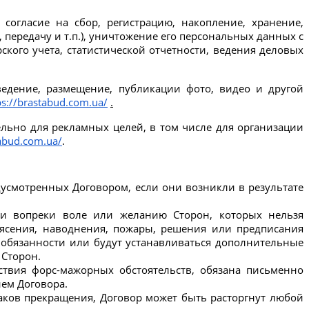
согласие на сбор, регистрацию, накопление, хранение, 
передачу и т.п.), уничтожение его персональных данных с 
ого учета, статистической отчетности, ведения деловых 
едение, размещение, публикации фото, видео и другой 
ps://brastabud.com.ua/
.
ельно для рекламных целей, в том числе для организации 
tabud.com.ua/
.
усмотренных Договором, если они возникли в результате 
ли вопреки воле или желанию Сторон, которых нельзя 
рясения, наводнения, пожары, решения или предписания 
 обязанности или будут устанавливаться дополнительные 
 Сторон.
ствия форс-мажорных обстоятельств, обязана письменно 
ием Договора.
аков прекращения, Договор может быть расторгнут любой 