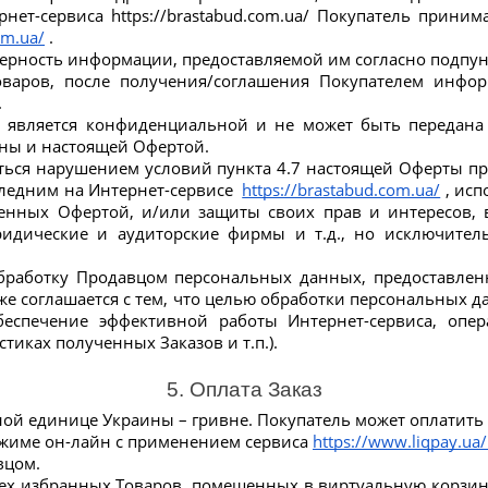
ет-сервиса https://brastabud.com.ua/ Покупатель приним
om.ua/
 .
оверность информации, предоставляемой им согласно подпун
варов, после получения/соглашения Покупателем инфор
.
 является конфиденциальной и не может быть передана т
ны и настоящей Офертой.
аться нарушением условий пункта 4.7 настоящей Оферты 
ледним на Интернет-сервисе  
https://brastabud.com.ua/
 , ис
енных Офертой, и/или защиты своих прав и интересов, в
юридические и аудиторские фирмы и т.д., но исключите
обработку Продавцом персональных данных, предоставлен
же соглашается с тем, что целью обработки персональных
обеспечение эффективной работы Интернет-сервиса, опе
иках полученных Заказов и т.п.).
5. Оплата Заказ
ной единице Украины – гривне. Покупатель может оплатит
ежиме он-лайн с применением сервиса 
https://www.liqpay.ua
вцом.
сех избранных Товаров, помещенных в виртуальную корзину