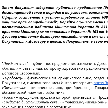
Этот документ содержит публичное предложение (дал
дистанционной связи в порядке и на условиях, изложенн
Оферта составлена ​​с учетом требований статей 638-
защите прав потребителей", Порядка осуществления т
постановлением Кабинета Министров Украины № 833 о
приказом Министерства экономики Украины № 103 от 19
Договор считается договором присоединения в смысле 
Покупателя к Договору в целом, а Покупатель, в свою о
"Предложение"
 – публичное предложение заключить Догов
«Акцепт»
 – ответ лица, которому адресовано предложение
Договора Сторонами;
 «Продавец»
 – физическое или юридическое лицо, созданн
Покупателям, с использованием Интернет сервиса 
https://
«Покупатель»
 – физическое лицо, приобретающее Товары
обязанностей наемного работника;
«Товар»
 – продукция, продажа которой производится Прод
«Средства дистанционной связи»
 – телекоммуникационные 
заключения договоров на расстоянии;