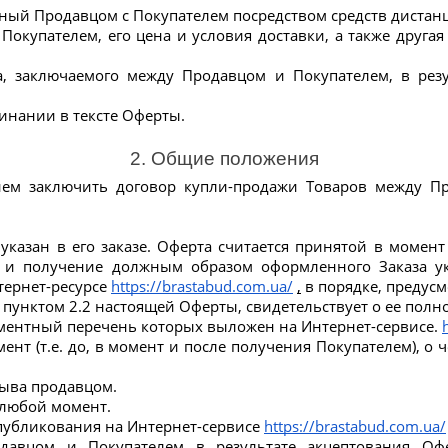
нный Продавцом с Покупателем посредством средств дистан
окупателем, его цена и условия доставки, а также друга
а, заключаемого между Продавцом и Покупателем, в рез
инании в тексте Оферты.
2. Общие положения
ем заключить договор купли-продажи Товаров между Пр
указан в его заказе. Оферта считается принятой в момен
м и получение должным образом оформленного Заказа ук
ернет-ресурсе 
https://brastabud.com.ua/
,
 в порядке, преду
пунктом 2.2 настоящей Оферты, свидетельствует о ее полн
иментный перечень которых выложен на Интернет-сервисе. 
ент (т.е. до, в момент и после получения Покупателем), о
зыва продавцом.
 любой момент.
опубликования на Интернет-сервисе 
https://brastabud.com.ua/
давцом и Покупателем в результате акцептования Офе