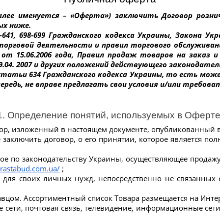
ее именуется – «Оферта») заключить Договор рознич
ых ниже.
641, 698-699 Гражданского кодекса Украины, Закона Ук
орговой деятельности и правил торгового обслуживан
т 15.06.2006 года, Правил продаж товаров на заказ и
.04. 2007 и других положений действующего законодател
статьи 634 Гражданского кодекса Украины, то есть мо
чередь, не вправе предлагать свои условия и/или требова
1. Определение понятий, используемых в Оферте
ор, изложенный в настоящем документе, опубликованный в 
 заключить договор, о его принятии, которое является по
ое по законодательству Украины, осуществляющее продажу
brastabud.com.ua/
 ;
 для своих личных нужд, непосредственно не связанных 
авцом. Ассортиментный список Товара размещается на Интер
сети, почтовая связь, телевидение, информационные сети, 