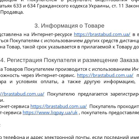
атьях 633 и 634 Гражданского кодекса Украины, ст. 11 Зак
 Продавца.
3. Информация о Товаре
тавлена ​​на Интернет-ресурсе 
https://brastabud.com.ua/
 в 
ься Покупателям с использованием других средств дистанц
на Товар, такой срок указывается в прилагаемой к Товару д
4. Регистрация Покупателя и размещение Заказа
а Товаров Покупателем производится с использованием Инт
ожность через Интернет-сервис. 
https://brastabud.com.ua/
  
ара и условиях оплаты, а также другую информацию, 
://brastabud.com.ua/
 Покупателю предлагается зарегистрир
и.
рнет-сервиса 
https://brastabud.com.ua/
  Покупатель проходит
т-сервиса 
https://www.liqpay.ua/uk
 , покупатель предоставл
;
 телефона и адрес электронной почты, если последний имее