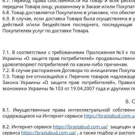
6.7. Переход права собственности на Товар и всех риск
передачи Товара лицу, указанному в Заказе и/или Покупа
6.8. Товар доставляется Покупателю в упаковке, что обес
6.9. В случае, если доставка Товара была осуществлена ​
действий и/или бездействия последнего, последующая п
Покупателем услуг по доставке Товара.
7.1. В соответствии с требованиями Приложения №3 к п
Украины «О защите прав потребителей» продовольственны
удовлетворяют потребителей по каким-либо причинам.
7.2. В случае расторжения Договора по инициативе Покупа
7.3. Товар (не относящийся к Перечню товаров надлежащег
Закона Украины «О защите прав потребителей», Прави
экономики Украины № 103 от 19.04.2007 года и другими 
8. 
8.1. Имущественные права интеллектуальной собственн
содержащиеся на Интернет-сервисе 
https://brastabud.com.u
8.2. Интернет-сервисе 
https://brastabud.com.ua/
  защищен 
сервиса 
https://brastabud.com.ua/
 , а также подбор и расп