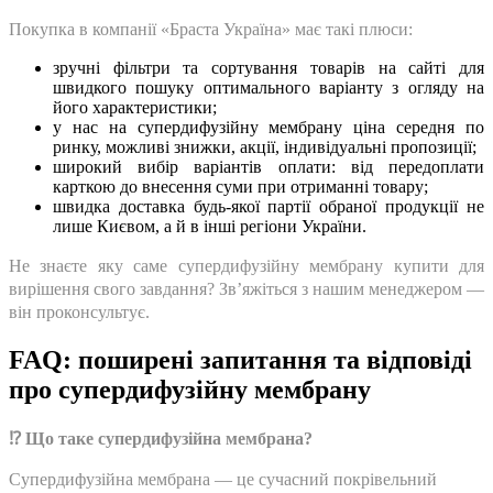
Покупка в компанії «Браста Україна» має такі плюси:
зручні фільтри та сортування товарів на сайті для
швидкого пошуку оптимального варіанту з огляду на
його характеристики;
у нас на супердифузійну мембрану ціна середня по
ринку, можливі знижки, акції, індивідуальні пропозиції;
широкий вибір варіантів оплати: від передоплати
карткою до внесення суми при отриманні товару;
швидка доставка будь-якої партії обраної продукції не
лише Києвом, а й в інші регіони України.
Не знаєте яку саме супердифузійну мембрану купити для
вирішення свого завдання? Зв’яжіться з нашим менеджером —
він проконсультує.
FAQ: поширені запитання та відповіді
про супердифузійну мембрану
⁉️ Що таке супердифузійна мембрана?
Супердифузійна мембрана — це сучасний покрівельний