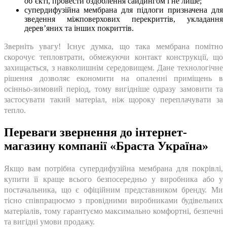
об’єкті, провести оздоблення сайдингом і не лише;
супердифузійна мембрана для підлоги призначена для
зведення міжповерхових перекриттів, укладання
дерев’яних та інших покриттів.
Зверніть увагу! Існує думка, що така мембрана помітно
скорочує тепловтрати, обмежуючи контакт конструкції, що
захищається, з навколишнім середовищем. Дане технологічне
рішення дозволяє економити на опаленні приміщень в
осінньо-зимовий період, тому вигідніше одразу замовити та
застосувати такий матеріал, ніж щороку переплачувати за
тепло.
Переваги звернення до інтернет-
магазину компанії «Браста Україна»
Якщо вам потрібна супердифузійна мембрана для покрівлі,
купити її краще всього безпосередньо у виробника або у
постачальника, що є офіційним представником бренду. Ми
тісно співпрацюємо з провідними виробниками будівельних
матеріалів, тому гарантуємо максимально комфортні, безпечні
та вигідні умови продажу.