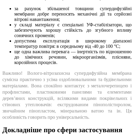
за рахунок збільшеної товщини супердифузійні
мембрани добре переносять механічні дії та серйозні
вітрові навантаження;
у складі матеріалу є спеціальні УФ-стабілізатори, що
забезпечують хорошу стійкість до згубного впливу
сонячних променів;
допустима експлуатація в широкому діапазоні
температур повітря: в середньому від -40 до 100 °C;
ще одна важлива перевага — інертність по відношенню
до хімічних речовин, мікроорганізмів, плісняви,
корозійних процесів.
Важливо! Волого-вітрозахисна супердифузійна мембрана
сумісна практично з усіма оздоблювальними та будівельними
матеріалами. Вона спокійно контактує з металочерепицею і
профлистами, пластиковими панелями та елементами
дерев’яних конструкцій, всілякими видами покрівельних і
стінових утеплювачів: екструдованим пінополістиролом,
звичайним пінопластом, мінеральною ватою та ін. Ця
особливість говорить про універсальність.
Докладніше про сфери застосування