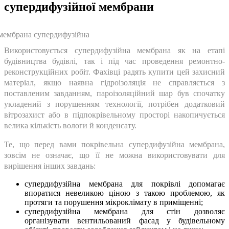
супердифузійної мембрани
Використовується супердифузійна мембрана як на етапі
будівництва будівлі, так і під час проведення ремонтно-
реконструкційних робіт. Фахівці радять купити цей захисний
матеріал, якщо наявна гідроізоляція не справляється з
поставленим завданням, пароізоляційний шар був спочатку
укладений з порушенням технології, потрібен додатковий
вітрозахист або в підпокрівельному просторі накопичується
велика кількість вологи й конденсату.
Те, що перед вами покрівельна супердифузійна мембрана,
зовсім не означає, що її не можна використовувати для
вирішення інших завдань:
супердифузійна мембрана для покрівлі допомагає
впоратися невеликою ціною з такою проблемою, як
протяги та порушення мікроклімату в приміщенні;
супердифузійна мембрана для стін дозволяє
організувати вентильований фасад у будівельному