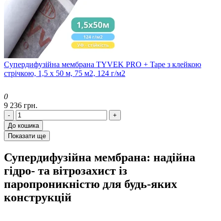
Супердифузійна мембрана TYVEK PRO + Tape з клейкою
стрічкою, 1,5 x 50 м, 75 м2, 124 г/м2
0
9 236 грн.
-
+
До кошика
Показати ще
Супердифузійна мембрана: надійна
гідро- та вітрозахист із
паропроникністю для будь-яких
конструкцій