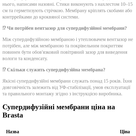
нього, написами назовні. Стики виконують з нахлестом 10–15
см та герметизують стрічкою. Мембрану кріплять скобами або
контррейками до кроквяної системи.
⁉️ Чи потрібен вентзазор для супердифузійної мембрани?
Між супердифузійною мембраною і утеплювачем вентзазор не
потрібен, але між мембраною та покрівельним покриттям
повинен бути обов'язковий повітряний зазор для виведення
вологи та конденсату.
⁉️ Скільки служить супердифузійна мембрана?
Якісні супердифузійні мембрани служать понад 15 років. Їхня
довговічність залежить від УФ-стабілізації, умов експлуатації
та правильного монтажу згідно з інструкцією виробника.
Супердифузійні мембрани ціна на
Brasta
Назва
Ціна