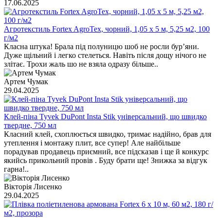
17.06.2025
Агротекстиль Fortex AgroTex, чорний, 1,05 х 5 м, 5,25 м2, 100
г/м2
Класна штука! Брала під полуницю шоб не росли бур’яни.
Дуже щільний і легко стелеться. Навіть після дощу нічого не
злітає. Трохи жаль шо не взяла одразу більше..
Артем Чумак
29.04.2025
Клей-піна Tyvek DuPont Insta Stik універсальний, що швидко
твердне, 750 мл
Класний клей, схоплюється швидко, тримає надійно, брав для
утеплення і монтажу плит, все супер! Але найбільше
порадував продавець приємний, все підсказав і ще й конкурс
якийсь прикольний провів . Буду брати ще! Знижка за відгук
гарна!..
Вікторія Лисенко
29.04.2025