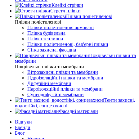
Клейкі стрічки
Стретч плівки
Плівки поліетиленові
Плівки поліетиленові
Плівки поліетиленові армовані
Плівка будівельна
Плівка теплична
Плівки поліетиленові, бар'єрні плівки
Сітка захисна, фасадна
Покрівельні плівки та
мембрани
Покрівельні плівки та мембрани
Вітрозахисні плівки та мембрани
Гідроізоляційні плівки та мембрани
Дифузійні мембрани
Пароізоляційні плівки та мембрани
Супердифузійні мембрани
Тенти захисні,
водостійкі, сонцезахисні
Фасадні матеріали
Відгуки
Бренди
Блог
Новини