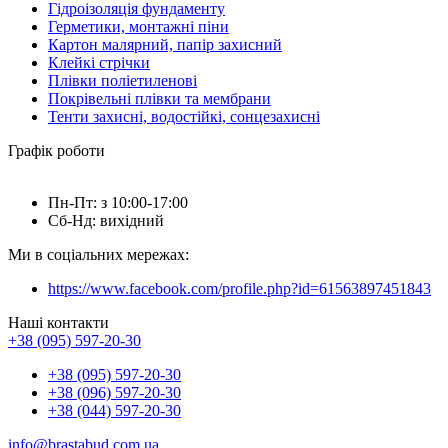
Гідроізоляція фундаменту
Герметики, монтажні піни
Картон малярний, папір захисний
Клейкі стрічки
Плівки поліетиленові
Покрівельні плівки та мембрани
Тенти захисні, водостійкі, сонцезахисні
Графік роботи
Пн-Пт: з 10:00-17:00
Сб-Нд: вихідний
Ми в соціальних мережах:
https://www.facebook.com/profile.php?id=61563897451843
Наші контакти
+38 (095) 597-20-30
+38 (095) 597-20-30
+38 (096) 597-20-30
+38 (044) 597-20-30
info@brastabud.com.ua