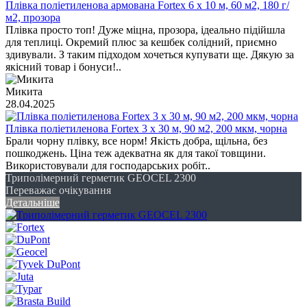
Плівка поліетиленова армована Fortex 6 x 10 м, 60 м2, 180 г/
м2, прозора
Плівка просто топ! Дуже міцна, прозора, ідеально підійшла
для теплиці. Окремий плюс за кешбек солідний, приємно
здивували. З таким підходом хочеться купувати ще. Дякую за
якісний товар і бонуси!..
Микита
28.04.2025
Плівка поліетиленова Fortex 3 х 30 м, 90 м2, 200 мкм, чорна
Брали чорну плівку, все норм! Якість добра, щільна, без
пошкоджень. Ціна теж адекватна як для такої товщини.
Використовували для господарських робіт..
Триполімерний герметик GEOCEL 2300
Переважає очікування
Детальніше