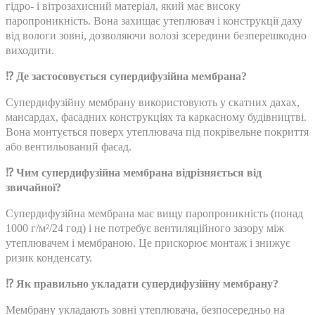
гідро- і вітрозахисний матеріал, який має високу
паропроникність. Вона захищає утеплювач і конструкції даху
від вологи зовні, дозволяючи волозі зсередини безперешкодно
виходити.
⁉️ Де застосовується супердифузійна мембрана?
Супердифузійну мембрану використовують у скатних дахах,
мансардах, фасадних конструкціях та каркасному будівництві.
Вона монтується поверх утеплювача під покрівельне покриття
або вентильований фасад.
⁉️ Чим супердифузійна мембрана відрізняється від
звичайної?
Супердифузійна мембрана має вищу паропроникність (понад
1000 г/м²/24 год) і не потребує вентиляційного зазору між
утеплювачем і мембраною. Це прискорює монтаж і знижує
ризик конденсату.
⁉️ Як правильно укладати супердифузійну мембрану?
Мембрану укладають зовні утеплювача, безпосередньо на