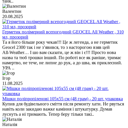
танк..
Валентин
20.08.2025
Герметик полімерний всепогодний GEOCEL All Weather , 310
мл, прозорий
Та я його більше року чекав!!! Це ж легенда, а не герметик
Geocel 2300 так і не з’явився, то з насторогою взяв цей
All‑Weather… І шо вам сказати, це ж він і є!!! Просто нова
назва та тюб трошки інший. По роботі все як раніше, тримає
намертво, не тече, не липне до рук, а до шва, як приклеєний.
УРА ..
Ігор
11.08.2025
Мішки поліпропіленові 105х55 см (48 грам) - 20 шт. упаковка
Купив для будівельного сміття після ремонту хати. Не рвуться
навіть коли закидаю важке каміння і штукатурку. Думав
луснуть а ні тримають. Тепер беру тільки такі..
Наталія