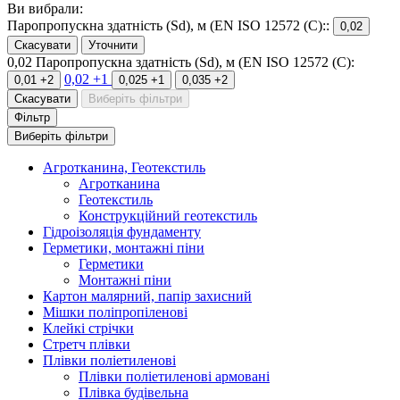
Ви вибрали:
Паропропускна здатність (Sd), м (EN ISO 12572 (C)::
0,02
Скасувати
Уточнити
0,02
Паропропускна здатність (Sd), м (EN ISO 12572 (C):
0,02
+1
0,01
+2
0,025
+1
0,035
+2
Скасувати
Виберіть фільтри
Фільтр
Виберіть фільтри
Агротканина, Геотекстиль
Агротканина
Геотекстиль
Конструкційний геотекстиль
Гідроізоляція фундаменту
Герметики, монтажні піни
Герметики
Монтажні піни
Картон малярний, папір захисний
Мішки поліпропіленові
Клейкі стрічки
Стретч плівки
Плівки поліетиленові
Плівки поліетиленові армовані
Плівка будівельна