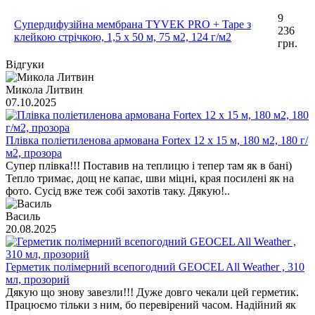
9
Супердифузійна мембрана TYVEK PRO + Tape з
236
клейкою стрічкою, 1,5 x 50 м, 75 м2, 124 г/м2
грн.
Відгуки
Микола Литвин
07.10.2025
Плівка поліетиленова армована Fortex 12 х 15 м, 180 м2, 180 г/
м2, прозора
Супер плівка!!! Поставив на теплицю і тепер там як в бані)
Тепло тримає, дощ не капає, шви міцні, края посилені як на
фото. Сусід вже теж собі захотів таку. Дякую!..
Василь
20.08.2025
Герметик полімерний всепогодний GEOCEL All Weather , 310
мл, прозорий
Дякую що знову завезли!!! Дуже довго чекали цей герметик.
Працюємо тільки з ним, бо перевірений часом. Надійний як