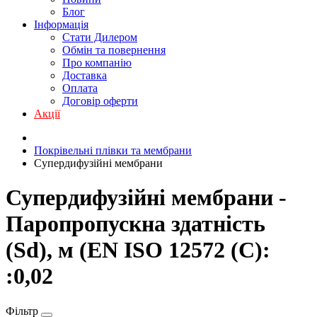
Блог
Інформація
Стати Дилером
Обмін та повернення
Про компанію
Доставка
Оплата
Договір оферти
Акції
Покрівельні плівки та мембрани
Супердифузійні мембрани
Супердифузійні мембрани -
Паропропускна здатність
(Sd), м (EN ISO 12572 (C):
:0,02
Фільтр