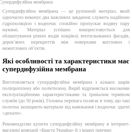
Супердифузійна мембрана — це рулонний матеріал, який
одночасно виконує два важливих завдання: служить надійною
гідроізоляцією і водночас спокійно пропускає водяну пару
назовні. Матеріал успішно використовується для
облаштування різних видів покрівлі, вентильованих фасадів,
дерев’яних перекриттів між поверхами житлових і
нежитлових об’єктів.
Які особливості та характеристики має
супердифузійна мембрана
Виготовляється супердифузійна мембрана з кількох шарів
поліпропілену або поліетилену. Виріб відрізняється високими
експлуатаційними характеристиками та тривалим терміном
служби (до 50 років). Головна перевага полягає в тому, що такі
полотна захищають матеріали від намокання і водночас здатні
«дихати».
Рекомендуємо купити супердифузійну мембрану в інтернет-
магазині компанії «Браста Україна» й з інших причин: