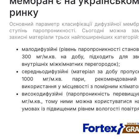
мембран є на українсько
ринку
Основний параметр класифікації дифузійної мемб
ступінь паропроникності. Сьогодні можна за
захисні матеріали трьох найпоширеніших категорій
малодифузійні (рівень паропроникності стано
300 мг/м.кв. на добу, підходить для зв
внутрішніх міжкімнатних перегородок);
середньодифузійні (матеріал за добу пропус
1000 мг/м.кв. пари, рекомендовани
використання у місцевості з помірним клімато
високодифузійні (паропроникність перевищу
мг/м.кв., тому ними можна користуватися на
умовах із підвищеним рівнем вологості повітря