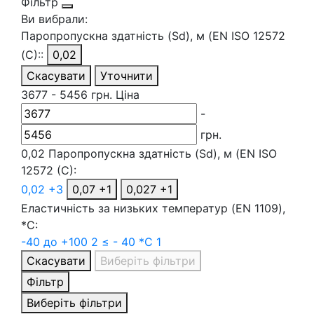
Фільтр
Ви вибрали:
Паропропускна здатність (Sd), м (EN ISO 12572
(C)::
0,02
Скасувати
Уточнити
3677
-
5456
грн.
Ціна
-
грн.
0,02
Паропропускна здатність (Sd), м (EN ISO
12572 (C):
0,02
+3
0,07
+1
0,027
+1
Еластичність за низьких температур (EN 1109),
*С:
-40 до +100
2
≤ - 40 *C
1
Скасувати
Виберіть фільтри
Фільтр
Виберіть фільтри