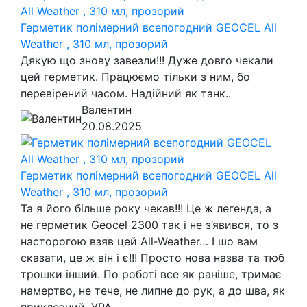
Герметик полімерний всепогодний GEOCEL All
Weather , 310 мл, прозорий
Дякую що знову завезли!!! Дуже довго чекали
цей герметик. Працюємо тільки з ним, бо
перевірений часом. Надійний як танк..
Валентин
20.08.2025
Герметик полімерний всепогодний GEOCEL All
Weather , 310 мл, прозорий
Та я його більше року чекав!!! Це ж легенда, а
не герметик Geocel 2300 так і не з’явився, то з
насторогою взяв цей All‑Weather… І шо вам
сказати, це ж він і є!!! Просто нова назва та тюб
трошки інший. По роботі все як раніше, тримає
намертво, не тече, не липне до рук, а до шва, як
приклеєний. УРА ..