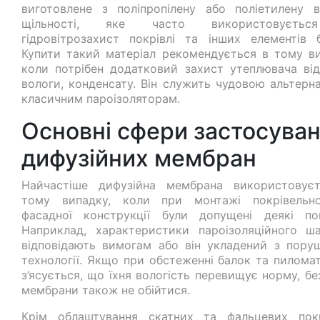
виготовлене з поліпропілену або поліетилену в
щільності, яке часто використовуєть
гідровітрозахист покрівлі та інших елементів бу
Купити такий матеріал рекомендується в тому ви
коли потрібен додатковий захист утеплювача від
вологи, конденсату. Він служить чудовою альтерн
класичним пароізоляторам.
Основні сфери застосува
дифузійних мембран
Найчастіше дифузійна мембрана використовує
тому випадку, коли при монтажі покрівельн
фасадної конструкції були допущені деякі по
Наприклад, характеристики пароізоляційного ш
відповідають вимогам або він укладений з пору
технології. Якщо при обстеженні балок та пиломат
з’ясується, що їхня вологість перевищує норму, бе
мембрани також не обійтися.
Крім облаштування скатних та фальцевих покр