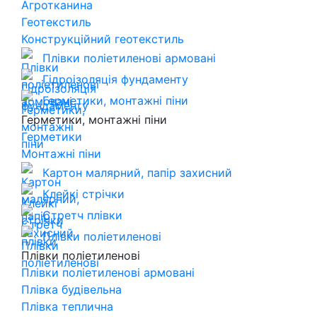
Агротканина
Геотекстиль
Конструкційний геотекстиль
Плівки поліетиленові армовані
Гідроізоляція фундаменту
Герметики, монтажні піни
Герметики, монтажні піни
Герметики
Монтажні піни
Картон малярний, папір захисний
Клейкі стрічки
Стретч плівки
Плівки поліетиленові
Плівки поліетиленові
Плівки поліетиленові армовані
Плівка будівельна
Плівка теплична