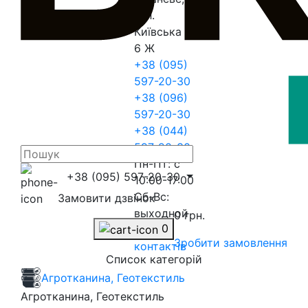
вул.
Київська
6 Ж
+38 (095)
597-20-30
+38 (096)
597-20-30
+38 (044)
597-20-30
Пн-Пт: с
+38 (095) 597-20-30
10:00-17:00
Сб-Вс:
Замовити дзвінок
выходной
0 грн.
0
До
Зробити замовлення
контактів
Список категорій
Агротканина, Геотекстиль
Агротканина, Геотекстиль