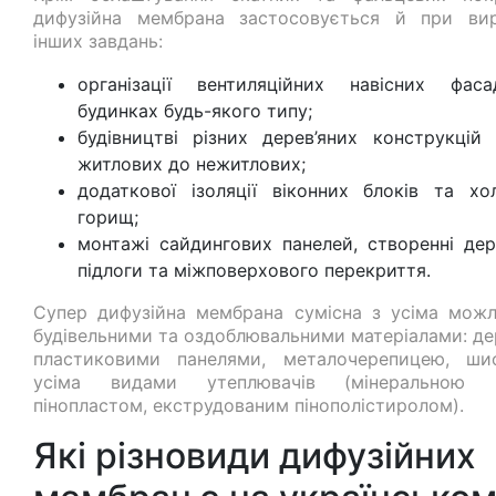
дифузійна мембрана застосовується й при вир
інших завдань:
організації вентиляційних навісних фас
будинках будь-якого типу;
будівництві різних дерев’яних конструкцій
житлових до нежитлових;
додаткової ізоляції віконних блоків та хо
горищ;
монтажі сайдингових панелей, створенні дере
підлоги та міжповерхового перекриття.
Супер дифузійна мембрана сумісна з усіма мож
будівельними та оздоблювальними матеріалами: де
пластиковими панелями, металочерепицею, ши
усіма видами утеплювачів (мінеральною в
пінопластом, екструдованим пінополістиролом).
Які різновиди дифузійних