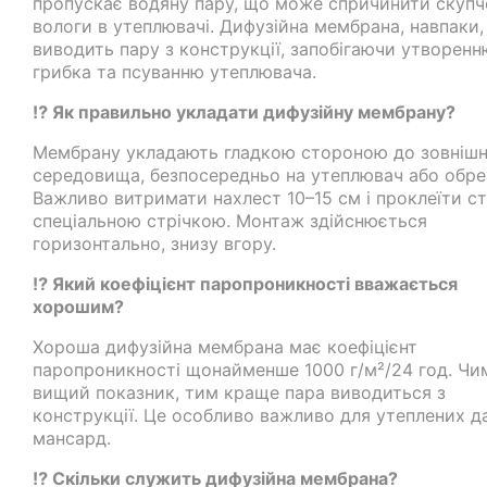
пропускає водяну пару, що може спричинити скупч
вологи в утеплювачі. Дифузійна мембрана, навпаки,
виводить пару з конструкції, запобігаючи утворенн
грибка та псуванню утеплювача.
⁉️ Як правильно укладати дифузійну мембрану?
Мембрану укладають гладкою стороною до зовніш
середовища, безпосередньо на утеплювач або обре
Важливо витримати нахлест 10–15 см і проклеїти с
спеціальною стрічкою. Монтаж здійснюється
горизонтально, знизу вгору.
⁉️ Який коефіцієнт паропроникності вважається
хорошим?
Хороша дифузійна мембрана має коефіцієнт
паропроникності щонайменше 1000 г/м²/24 год. Чи
вищий показник, тим краще пара виводиться з
конструкції. Це особливо важливо для утеплених да
мансард.
⁉️ Скільки служить дифузійна мембрана?