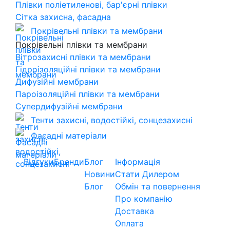
Плівки поліетиленові, бар'єрні плівки
Сітка захисна, фасадна
Покрівельні плівки та мембрани
Покрівельні плівки та мембрани
Вітрозахисні плівки та мембрани
Гідроізоляційні плівки та мембрани
Дифузійні мембрани
Пароізоляційні плівки та мембрани
Супердифузійні мембрани
Тенти захисні, водостійкі, сонцезахисні
Фасадні матеріали
Відгуки
Бренди
Блог
Інформація
Новини
Стати Дилером
Блог
Обмін та повернення
Про компанію
Доставка
Оплата