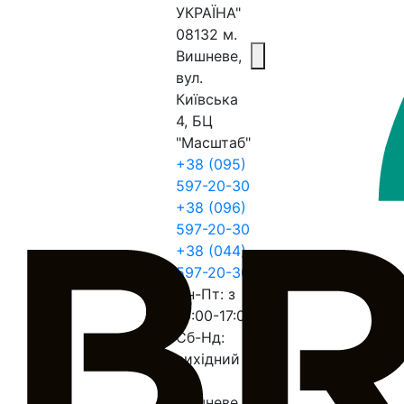
УКРАЇНА"
08132 м.
Вишневе,
вул.
Київська
4, БЦ
"Масштаб"
+38 (095)
597-20-30
+38 (096)
597-20-30
+38 (044)
597-20-30
Пн-Пт: з
10:00-17:00
Сб-Нд:
вихідний
м.
Вишневе,