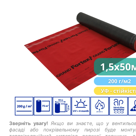
Зверніть увагу!
Якщо ви знаєте, що у вентильо
фасаді або покрівельному пирозі буде монту
теплоізоляційний матеріал великої товщини, 