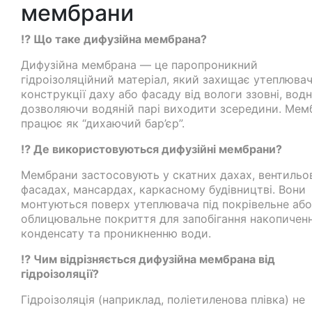
мембрани
⁉️ Що таке дифузійна мембрана?
Дифузійна мембрана — це паропроникний
гідроізоляційний матеріал, який захищає утеплювач
конструкції даху або фасаду від вологи ззовні, вод
дозволяючи водяній парі виходити зсередини. Мем
працює як “дихаючий бар’єр”.
⁉️ Де використовуються дифузійні мембрани?
Мембрани застосовують у скатних дахах, вентильо
фасадах, мансардах, каркасному будівництві. Вони
монтуються поверх утеплювача під покрівельне або
облицювальне покриття для запобігання накопичен
конденсату та проникненню води.
⁉️ Чим відрізняється дифузійна мембрана від
гідроізоляції?
Гідроізоляція (наприклад, поліетиленова плівка) не