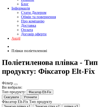
Блог
Інформація
Стати Дилером
Обмін та повернення
Про компанію
Доставка
Оплата
Договір оферти
Акції
Плівки поліетиленові
Поліетиленова плівка - Тип
продукту: Фіксатор Elt-Fix
Фільтр
Ви вибрали:
Тип продукту:
Фіксатор Elt-Fix
Скасувати
Уточнити
Фіксатор Elt-Fix
Тип продукту
Захисна плівка
+1
Захисна сітка
+2
плівка
+3