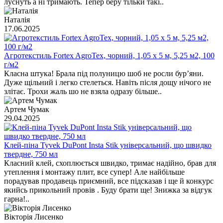
луснуть а ні тримають. Тепер беру тільки такі..
Наталія
17.06.2025
Агротекстиль Fortex AgroTex, чорний, 1,05 х 5 м, 5,25 м2, 100
г/м2
Класна штука! Брала під полуницю шоб не росли бур’яни.
Дуже щільний і легко стелеться. Навіть після дощу нічого не
злітає. Трохи жаль шо не взяла одразу більше..
Артем Чумак
29.04.2025
Клей-піна Tyvek DuPont Insta Stik універсальний, що швидко
твердне, 750 мл
Класний клей, схоплюється швидко, тримає надійно, брав для
утеплення і монтажу плит, все супер! Але найбільше
порадував продавець приємний, все підсказав і ще й конкурс
якийсь прикольний провів . Буду брати ще! Знижка за відгук
гарна!..
Вікторія Лисенко