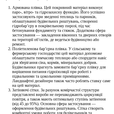
Армована плівка. Цей покривний матеріал виконує
паро-, вітро- та гідрозахисну функцію. Його успішно
застосовують при зведенні теплиць та парників,
облаштуванні будівельних риштувань, створенні
гідробар’єру в покрівельному пирозі, під час
бетонування фундаменту та стяжок. Додаткова сфера
застосування — закладення віконних та дверних отворів
на території об’єктів, де ведеться будівництво або
ремонт.
Поліетиленова бар’єрна плівка. У сільському та
фермерському господарстві цей матеріал допоможе
облаштувати тимчасову теплицю або спорудити навіс
для зберігання сіна, кормів, мінеральних добрив.
Будівельники прагнуть замовити бар’єрну плівку для
вирішення питання гідроізоляції при роботі з
підвальними та цокольними приміщеннями.
Ландшафтні дизайнери також часто роблять ставку саме
на цей матеріал.
Затіняючі сітки. За рахунок комірчастої структури
представлені вироби не перешкоджають циркуляції
повітря, а також мають оптимальну ступінь затінення
(від 45 до 95%). Основна сфера застосування —
оформлення будівельних риштувань. Сітка створить
комфортні умови роботи для будівельників та