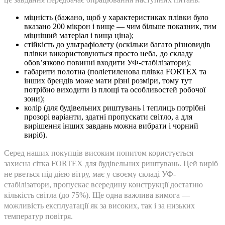
міцність (бажано, щоб у характеристиках плівки було
вказано 200 мікрон і вище — чим більше показник, тим
міцніший матеріал і вища ціна);
стійкість до ультрафіолету (оскільки багато різновидів
плівки використовуються просто неба, до складу
обов’язково повинні входити УФ-стабілізатори);
габарити полотна (поліетиленова плівка FORTEX та
інших брендів може мати різні розміри, тому тут
потрібно виходити із площі та особливостей робочої
зони);
колір (для будівельних риштувань і теплиць потрібні
прозорі варіанти, здатні пропускати світло, а для
вирішення інших завдань можна вибрати і чорний
виріб).
Серед наших покупців високим попитом користується
захисна сітка FORTEX для будівельних риштувань. Цей виріб
не рветься під дією вітру, має у своєму складі УФ-
стабілізатори, пропускає всередину конструкції достатню
кількість світла (до 75%). Ще одна важлива вимога —
можливість експлуатації як за високих, так і за низьких
температур повітря.