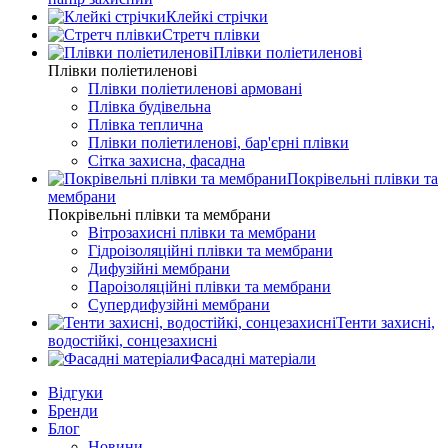
Клейкі стрічки
Стретч плівки
Плівки поліетиленові
Плівки поліетиленові
Плівки поліетиленові армовані
Плівка будівельна
Плівка теплична
Плівки поліетиленові, бар'єрні плівки
Сітка захисна, фасадна
Покрівельні плівки та
мембрани
Покрівельні плівки та мембрани
Вітрозахисні плівки та мембрани
Гідроізоляційні плівки та мембрани
Дифузійні мембрани
Пароізоляційні плівки та мембрани
Супердифузійні мембрани
Тенти захисні,
водостійкі, сонцезахисні
Фасадні матеріали
Відгуки
Бренди
Блог
Новини