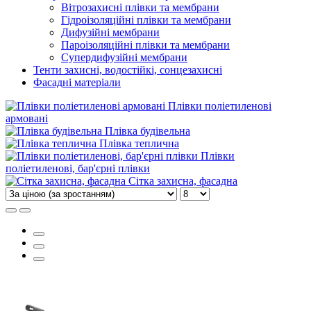
Вітрозахисні плівки та мембрани
Гідроізоляційні плівки та мембрани
Дифузійні мембрани
Пароізоляційні плівки та мембрани
Супердифузійні мембрани
Тенти захисні, водостійкі, сонцезахисні
Фасадні матеріали
Плівки поліетиленові
армовані
Плівка будівельна
Плівка теплична
Плівки
поліетиленові, бар'єрні плівки
Сітка захисна, фасадна