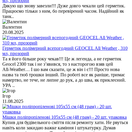
мл, прозорий
Дякую що знову завезли!!! Дуже довго чекали цей герметик.
Працюємо тільки з ним, бо перевірений часом. Надійний як
танк..
Валентин
20.08.2025
Герметик полімерний всепогодний GEOCEL All Weather , 310
мл, прозорий
Та я його більше року чекав!!! Це ж легенда, а не герметик
Geocel 2300 так і не з’явився, то з насторогою взяв цей
All‑Weather… І шо вам сказати, це ж він і є!!! Просто нова
назва та тюб трошки інший. По роботі все як раніше, тримає
намертво, не тече, не липне до рук, а до шва, як приклеєний.
УРА ..
Ігор
11.08.2025
Мішки поліпропіленові 105х55 см (48 грам) - 20 шт. упаковка
Купив для будівельного сміття після ремонту хати. Не рвуться
навіть коли закидаю важке каміння і штукатурку. Думав