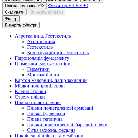
Фіксатор Elt-Fix
+1
Плівка армована
+13
Скасувати
Виберіть фільтри
Фільтр
Виберіть фільтри
Агротканина, Геотекстиль
Агротканина
Геотекстиль
Конструкційний геотекстиль
Гідроізоляція фундаменту
Герметики, монтажні піни
Герметики
Монтажні піни
Картон малярний, папір захисний
Мішки поліпропіленові
Клейкі стрічки
Стретч плівки
Плівки поліетиленові
Плівки поліетиленові армовані
Плівка будівельна
Плівка теплична
Плівки поліетиленові, бар'єрні плівки
Сітка захисна, фасадна
Покрівельні плівки та мембрани