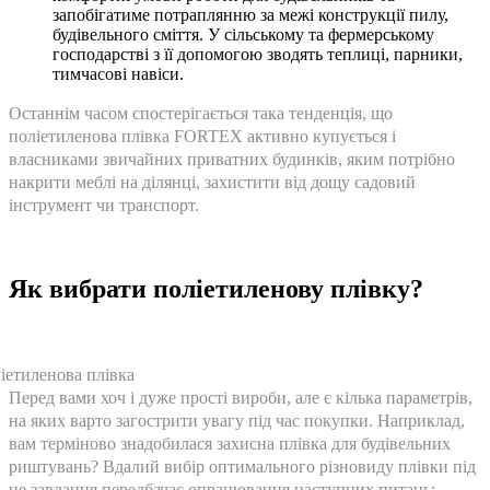
запобігатиме потраплянню за межі конструкції пилу,
будівельного сміття. У сільському та фермерському
господарстві з її допомогою зводять теплиці, парники,
тимчасові навіси.
Останнім часом спостерігається така тенденція, що
поліетиленова плівка FORTEX активно купується і
власниками звичайних приватних будинків, яким потрібно
накрити меблі на ділянці, захистити від дощу садовий
інструмент чи транспорт.
Як вибрати поліетиленову плівку?
Перед вами хоч і дуже прості вироби, але є кілька параметрів,
на яких варто загострити увагу під час покупки. Наприклад,
вам терміново знадобилася захисна плівка для будівельних
риштувань? Вдалий вибір оптимального різновиду плівки під
це завдання передбачає опрацювання наступних питань: