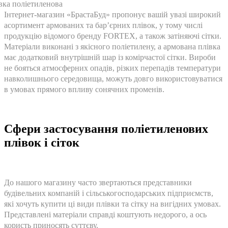
Інтернет-магазин «БрастаБуд» пропонує вашій увазі широкий
асортимент армованих та бар’єрних плівок, у тому числі
продукцію відомого бренду FORTEX, а також затіняючі сітки.
Матеріали виконані з якісного поліетилену, а армована плівка
має додатковий внутрішній шар із комірчастої сітки. Вироби
не бояться атмосферних опадів, різких перепадів температури
навколишнього середовища, можуть довго використовуватися
в умовах прямого впливу сонячних променів.
Сфери застосування поліетиленових
плівок і сіток
До нашого магазину часто звертаються представники
будівельних компаній і сільськогосподарських підприємств,
які хочуть купити ці види плівки та сітку на вигідних умовах.
Представлені матеріали справді коштують недорого, а ось
користь приносять суттєву.