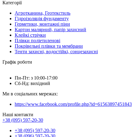
Категорії
Агротканина, Геотекстиль
Гідроізоляція фундаменту
Герметики, монтажні піни
Картон малярний, папір захисний
Клейкі стрічки
Плівки поліетиленові
Покрівельні плівки та мембрани
Тенти захисні, водостійкі, сонцезахисні
Графік роботи
Пн-Пт: з 10:00-17:00
Сб-Нд: вихідний
Ми в соціальних мережах:
https://www.facebook.com/profile.php?id=61563897451843
Наші контакти
+38 (095) 597-20-30
+38 (095) 597-20-30
+38 (096) 597-20-30