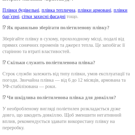
Плівки будівельні
,
плівка теплична
,
плівки армовані
,
плівки
бар`єрні
,
сітки захисні фасадні
тощо.
⁉️ Як правильно зберігати поліетиленову плівку?
Зберігайте плівку в сухому, прохолодному місці, подалі від
прямих сонячних променів та джерел тепла. Це запобігає її
старінню та втраті властивостей.
⁉️ Скільки служить поліетиленова плівка?
Строк служби залежить від типу плівки, умов експлуатації та
погоди. Звичайна плівка — від 6 до 12 місяців, армована та
УФ-стабілізована — роки.
⁉️ Чи шкідлива поліетиленова плівка для довкілля?
У необробленому вигляді поліетилен розкладається дуже
довго, що шкодить довкіллю. Щоб зменшити негативний
вплив, рекомендується здавати використану плівку на
переробку.